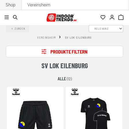
Shop
Vereinsheim
alt springen
ZURÜCK
VEREINSHEIM
SV LOK EILENBURG
PRODUKTE FILTERN
SV LOK EILENBURG
ALLE
(12)