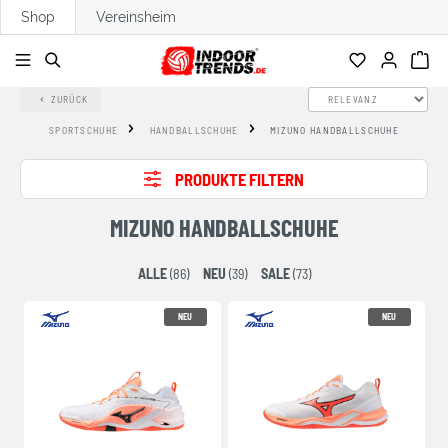
Shop
Vereinsheim
alt springen
ZURÜCK
SPORTSCHUHE
HANDBALLSCHUHE
MIZUNO HANDBALLSCHUHE
PRODUKTE FILTERN
MIZUNO HANDBALLSCHUHE
ALLE
(86)
NEU
(39)
SALE
(73)
NEU
NEU