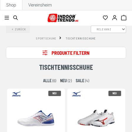
Shop
Vereinsheim
alt springen
ZURÜCK
SPORTSCHUHE
TISCHTENNISSCHUHE
PRODUKTE FILTERN
TISCHTENNISSCHUHE
ALLE
(6)
NEU
(2)
SALE
(4)
NEU
NEU