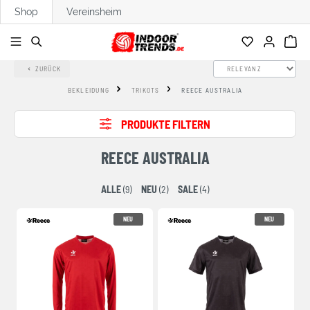
Shop
Vereinsheim
alt springen
ZURÜCK
BEKLEIDUNG
TRIKOTS
REECE AUSTRALIA
PRODUKTE FILTERN
REECE AUSTRALIA
ALLE
(9)
NEU
(2)
SALE
(4)
NEU
NEU