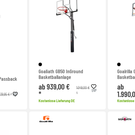
Goaliath GB50 InGround
Goalrilla
Basketballanlage
Basketba
 Passback
ab 939,00 €
ab
1.049,00 €
UVP
*
1.990,
*
239,95 € *
UVP
Kostenlose Lieferung DE
Kostenlose 