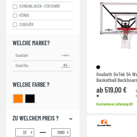
KORBANLAGEN - STATIONÄR
KÖRBE
ZUBEHÖR
WELCHE MARKE?
Goaliath GoTek 54 W
Basketball Backboar
WELCHE FARBE ?
ab 519,00 €
*
Kostenlose Lieferung DE
ZU WELCHEM PREIS ?
€
€