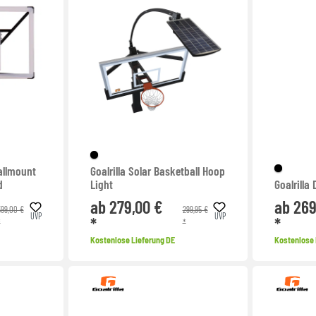
allmount
Goalrilla Solar Basketball Hoop
d
Light
Goalrilla
ab 279,00 €
ab 269
599,00 €
299,95 €
UVP
UVP
*
*
*
*
Kostenlose Lieferung DE
Kostenlose 