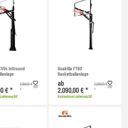
 CV54 InGround
Goalrilla FT60
llanlage
Basketballanlage
ab
2.199,00 €
2.299,00 €
UVP
UVP
00 € *
2.090,00 € *
*
*
Lieferung DE
Kostenlose Lieferung DE