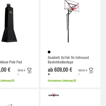
Goaliath GoTek 54 InGround
 Deluxe Pole Pad
Basketballanlage
,00 €
ab 609,00 €
319,95 €
699,00 €
UVP
UVP
*
*
*
Lieferung DE
Kostenlose Lieferung DE