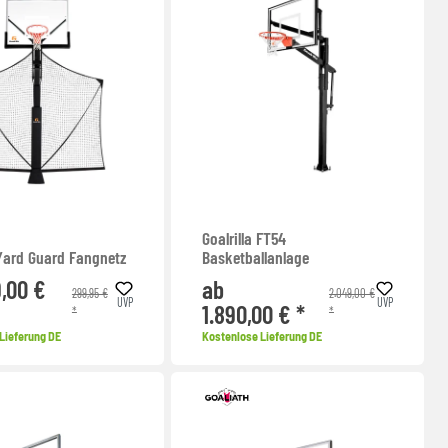
Goalrilla FT54
 Yard Guard Fangnetz
Basketballanlage
,00 €
ab
299,95 €
2.049,00 €
UVP
UVP
1.890,00 € *
*
*
Lieferung DE
Kostenlose Lieferung DE