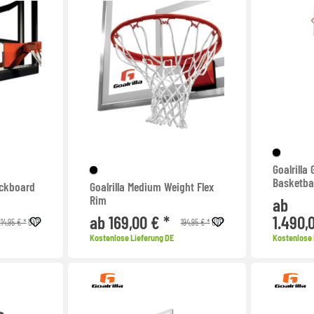
Goalrilla
Basketba
ackboard
Goalrilla Medium Weight Flex
Rim
ab
ab 169,00 € *
1.490,
14,95 € *
194,95 € *
UVP
UVP
Kostenlose Lieferung DE
Kostenlose 