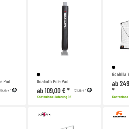
Goalrilla
ole Pad
Goaliath Pole Pad
ab 249
ab 109,00 € *
*
269,95 € *
124,95 € *
UVP
UVP
Kostenlose Lieferung DE
Kostenlose 