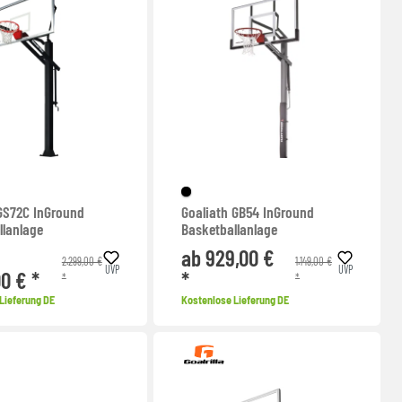
 GS72C InGround
Goaliath GB54 InGround
llanlage
Basketballanlage
ab 929,00 €
2.299,00 €
1.149,00 €
UVP
UVP
00 € *
*
*
*
Lieferung DE
Kostenlose Lieferung DE