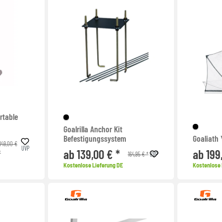
rtable
Goalrilla Anchor Kit
Befestigungssystem
Goaliath
849,00 €
UVP
ab 139,00 € *
ab 199
*
164,95 € *
UVP
Kostenlose Lieferung DE
Kostenlose 