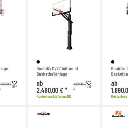
nlage
Goalrilla CV72 InGround
Goalrilla
Basketballanlage
Basketba
ab
ab
3.199,00 €
2.899,00 €
UVP
UVP
2.490,00 € *
1.890,
*
*
Kostenlose Lieferung DE
Kostenlose 