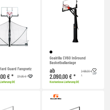
Goalrilla CV60 InGround
Basketballanlage
 Yard Guard Fangnetz
ab
2.499,00 €
UVP
,00 € *
2.090,00 € *
*
224,95 € *
UVP
Lieferung DE
Kostenlose Lieferung DE