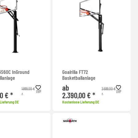
 GS60C InGround
Goalrilla FT72
llanlage
Basketballanlage
ab
1.999,00 €
2.599,00 €
UVP
UVP
0 € *
2.390,00 € *
*
*
Lieferung DE
Kostenlose Lieferung DE