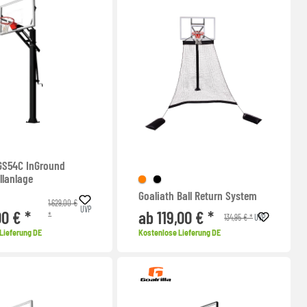
 GS54C InGround
llanlage
Goaliath Ball Return System
1.629,00 €
UVP
00 € *
ab 119,00 € *
*
134,95 € *
UVP
Lieferung DE
Kostenlose Lieferung DE