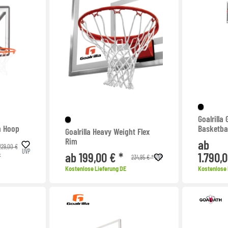
Goalrilla
th Hoop
Basketba
Goalrilla Heavy Weight Flex
Rim
ab
229,00 €
UVP
ab 199,00 € *
1.790,0
*
234,95 € *
UVP
Kostenlose Lieferung DE
Kostenlose 