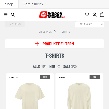
Shop
Vereinsheim
alt springen
ZURÜCK
LIFESTYLE
T-SHIRTS
PRODUKTE FILTERN
T-SHIRTS
ALLE
(156)
NEU
(10)
SALE
(133)
NEU
NEU