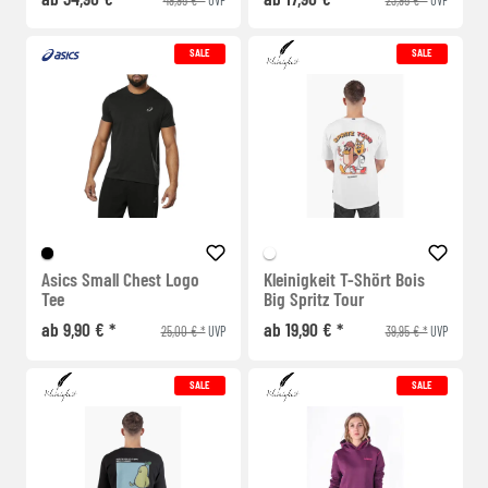
SALE
SALE
Asics Small Chest Logo
Kleinigkeit T-Shört Bois
Tee
Big Spritz Tour
ab 9,90 € *
ab 19,90 € *
25,00 € *
39,95 € *
UVP
UVP
SALE
SALE