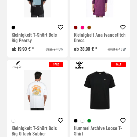
Kleinigkeit T-Shört Bois
Kleinigkeit Ana Ivanostitch
Big Pearsy
Dress
ab 19,90 € *
ab 38,90 € *
39,95 € *
79,00 € *
UVP
UVP
SALE
SALE
Kleinigkeit T-Shört Bois
Hummel Archive Loose T-
Big Oifach Subber
Shirt