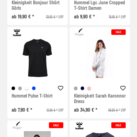
Kleinigkeit Bonjour Shört
Hummel Lgc June Cropped
Görls
T-Shirt Damen
ab 19,90 € *
ab 9,90 € *
39,95 € *
19,95 € *
UVP
UVP
SALE
Hummel Pulse T-Shirt
Kleinigkeit Sarah Karonnor
Dress
ab 7,90 € *
ab 34,90 € *
12,95 € *
69,95 € *
UVP
UVP
SALE
SALE