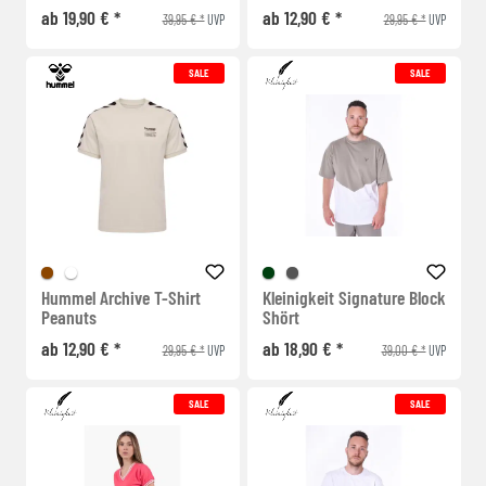
ab 19,90 € *
ab 12,90 € *
39,95 € *
29,95 € *
UVP
UVP
SALE
SALE
Hummel Archive T-Shirt
Kleinigkeit Signature Block
Peanuts
Shört
ab 12,90 € *
ab 18,90 € *
29,95 € *
39,00 € *
UVP
UVP
SALE
SALE