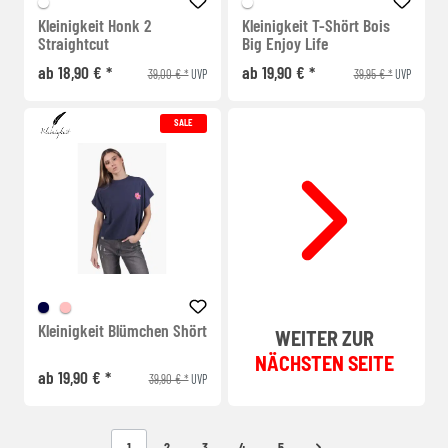
Kleinigkeit Honk 2
Kleinigkeit T-Shört Bois
Straightcut
Big Enjoy Life
ab 18,90 € *
ab 19,90 € *
39,00 € *
39,95 € *
UVP
UVP
SALE
Kleinigkeit Blümchen Shört
WEITER ZUR
NÄCHSTEN SEITE
ab 19,90 € *
39,90 € *
UVP
1
2
3
4
5