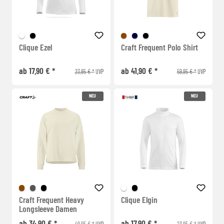
Clique Ezel
Craft Frequent Polo Shirt
ab 17,90 € *
ab 41,90 € *
23,95 € *
59,95 € *
UVP
UVP
NEU
NEU
Craft Frequent Heavy
Clique Elgin
Longsleeve Damen
ab 34,90 € *
ab 17,90 € *
49,95 € *
23,95 € *
UVP
UVP