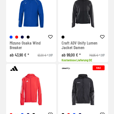
Mizuno Osaka Wind
Craft ADV Unify Lumen
Breaker
Jacket Damen
ab 43,90 € *
ab 99,00 € *
63,00 € *
149,95 € *
UVP
UVP
Kostenlose Lieferung DE
SALE