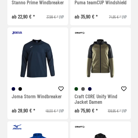
Stanno Prime Windbreaker
Puma teamCUP Windshield
ab 22,90 € *
ab 35,90 € *
37,99 € *
74,95 € *
UVP
UVP
Joma Storm Windbreaker
Craft CORE Unify Wind
Jacket Damen
ab 28,90 € *
ab 75,90 € *
49,00 € *
109,95 € *
UVP
UVP