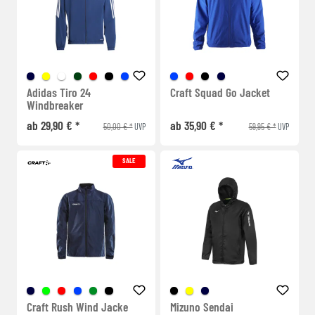
Adidas Tiro 24
Craft Squad Go Jacket
Windbreaker
ab 29,90 € *
ab 35,90 € *
50,00 € *
59,95 € *
UVP
UVP
SALE
Craft Rush Wind Jacke
Mizuno Sendai