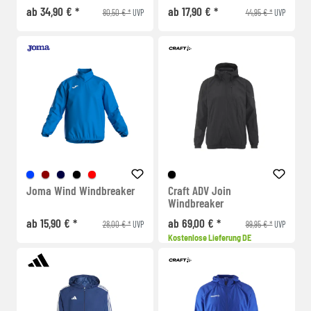
ab 34,90 € *
ab 17,90 € *
80,50 € *
44,95 € *
UVP
UVP
Joma Wind Windbreaker
Craft ADV Join
Windbreaker
ab 15,90 € *
ab 69,00 € *
28,00 € *
99,95 € *
UVP
UVP
Kostenlose Lieferung DE