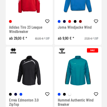
Adidas Tiro 23 League
Joma Windjacke Wind
Windbreaker
ab 29,00 € *
ab 9,90 € *
60,00 € *
27,30 € *
UVP
UVP
SALE
Erreà Edmonton 3.0
Hummel Authentic Wind
ZipTop
Breaker