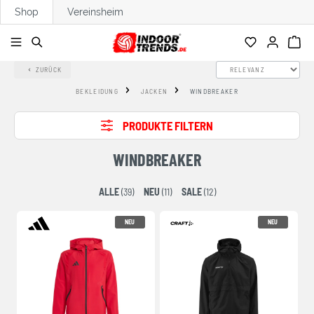
Shop
Vereinsheim
alt springen
ZURÜCK
BEKLEIDUNG
JACKEN
WINDBREAKER
PRODUKTE FILTERN
WINDBREAKER
ALLE
(39)
NEU
(11)
SALE
(12)
NEU
NEU