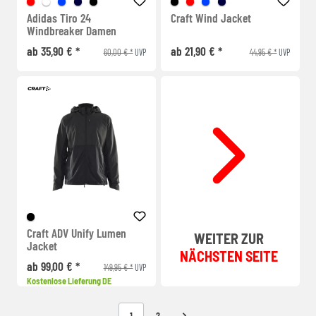
Adidas Tiro 24
Craft Wind Jacket
Windbreaker Damen
ab 35,90 € *
ab 21,90 € *
60,00 € *
44,95 € *
UVP
UVP
Craft ADV Unify Lumen
WEITER ZUR
Jacket
NÄCHSTEN SEITE
ab 99,00 € *
149,95 € *
UVP
Kostenlose Lieferung DE
1
2