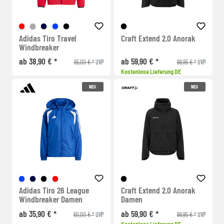
Adidas Tiro Travel
Craft Extend 2.0 Anorak
Windbreaker
ab 38,90 € *
ab 59,90 € *
65,00 € *
99,95 € *
UVP
UVP
Kostenlose Lieferung DE
NEU
NEU
Adidas Tiro 26 League
Craft Extend 2.0 Anorak
Windbreaker Damen
Damen
ab 35,90 € *
ab 59,90 € *
60,00 € *
99,95 € *
UVP
UVP