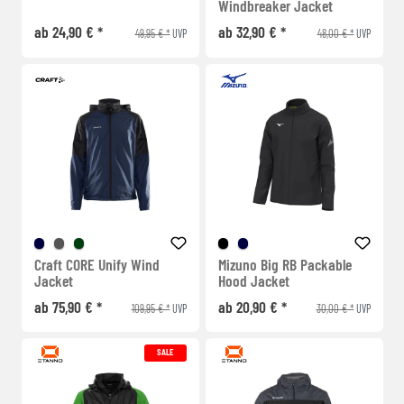
Windbreaker Jacket
ab 24,90 € *
ab 32,90 € *
49,95 € *
48,00 € *
UVP
UVP
Craft CORE Unify Wind
Mizuno Big RB Packable
Jacket
Hood Jacket
ab 75,90 € *
ab 20,90 € *
109,95 € *
30,00 € *
UVP
UVP
SALE