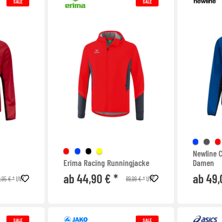
SALE
SALE
Newline 
Erima Racing Runningjacke
Damen
ab 44,90 € *
ab 49,
,95 € *
89,99 € *
UVP
UVP
SALE
SALE