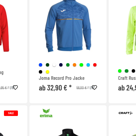
ng
Joma Record Pro Jacke
Craft Ru
ab 32,90 € *
ab 24,
,95 € *
56,00 € *
UVP
UVP
SALE