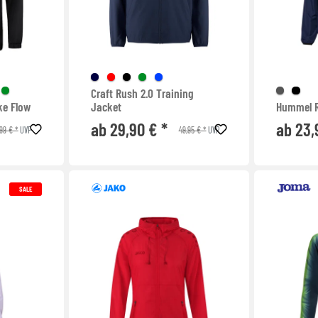
Craft Rush 2.0 Training
ke Flow
Jacket
Hummel R
ab 29,90 € *
ab 23,
99 € *
49,95 € *
UVP
UVP
SALE