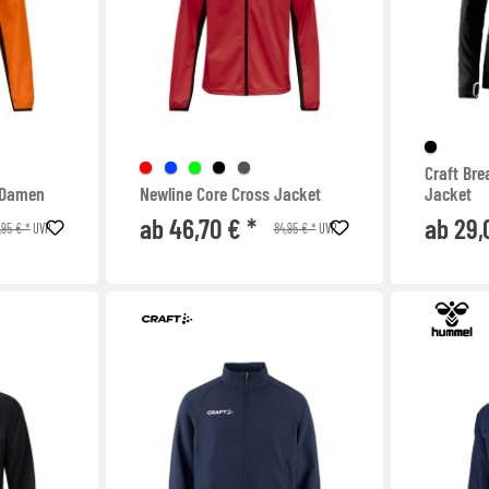
Craft Br
 Damen
Newline Core Cross Jacket
Jacket
ab 46,70 € *
ab 29,
,95 € *
84,95 € *
UVP
UVP