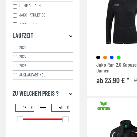
HUMMEL - RUN
JAKO - ATHLETICO
JAKO - FLOW
JAKO - RUN
LAUFZEIT
JOMA - ELITE
2026
JOMA - RECORD
2027
PUMA - CROSS THE LINE
Jako Run 2.0 Kapuze
2028
Damen
AUSLAUFARTIKEL
ab 23,90 € *
54
ZU WELCHEM PREIS ?
€
€