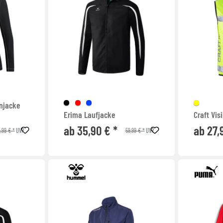
njacke
Erima Laufjacke
Craft Visi
ab 35,90 € *
ab 27,
,99 € *
59,99 € *
UVP
UVP