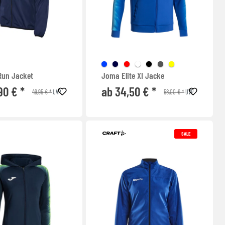
un Jacket
Joma Elite XI Jacke
90 € *
ab 34,50 € *
49,95 € *
58,00 € *
UVP
UVP
SALE