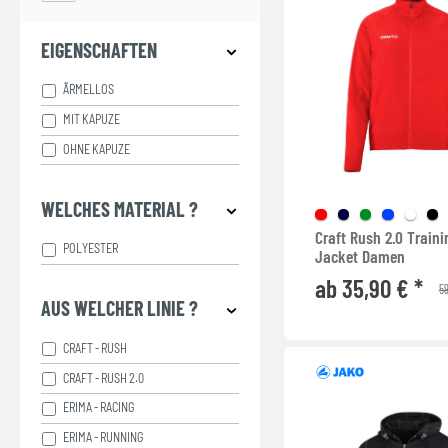
EIGENSCHAFTEN
ÄRMELLOS
MIT KAPUZE
OHNE KAPUZE
WELCHES MATERIAL ?
Craft Rush 2.0 Traini
POLYESTER
Jacket Damen
ab 35,90 € *
59
AUS WELCHER LINIE ?
CRAFT - RUSH
CRAFT - RUSH 2.0
ERIMA - RACING
ERIMA - RUNNING