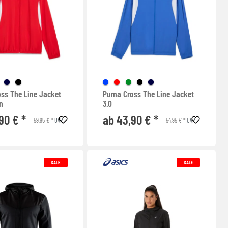
ss The Line Jacket
Puma Cross The Line Jacket
n
3.0
90 € *
ab 43,90 € *
59,95 € *
54,95 € *
UVP
UVP
SALE
SALE