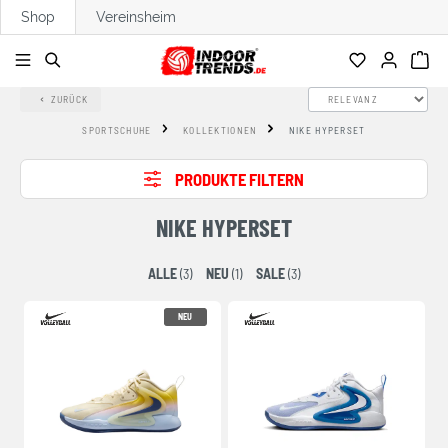
Shop
Vereinsheim
alt springen
ZURÜCK
SPORTSCHUHE
KOLLEKTIONEN
NIKE HYPERSET
PRODUKTE FILTERN
NIKE HYPERSET
ALLE
(3)
NEU
(1)
SALE
(3)
NEU