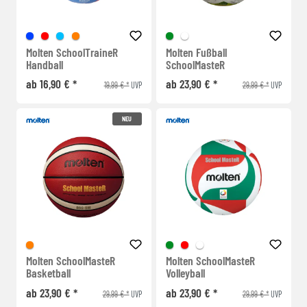
Molten SchoolTraineR
Molten Fußball
Handball
SchoolMasteR
ab 16,90 € *
ab 23,90 € *
19,99 € *
29,99 € *
UVP
UVP
NEU
Molten SchoolMasteR
Molten SchoolMasteR
Basketball
Volleyball
ab 23,90 € *
ab 23,90 € *
29,99 € *
29,99 € *
UVP
UVP