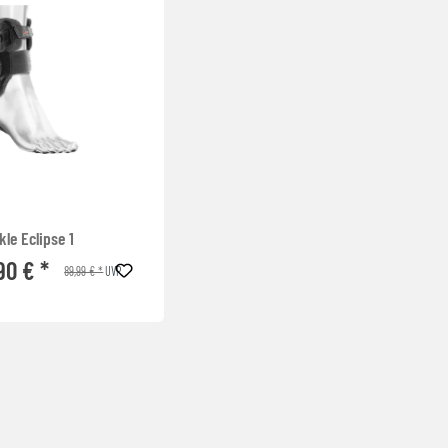
kle Eclipse 1
90 € *
89,99 € *
UVP