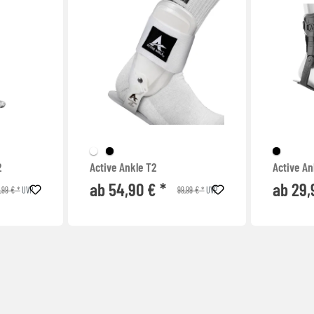
2
Active Ankle T2
Active An
ab 54,90 € *
ab 29,
,99 € *
99,99 € *
UVP
UVP