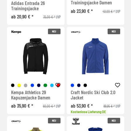
Trainingsjacke Damen
Adidas Entrada 26
Trainingsjacke
ab 23,90 € *
40,00 € *
UVP
ab 20,90 € *
35,00 € *
UVP
NEU
NEU
Kempa Athletics 29
Craft Nordic Ski Club 2.0
Kapuzenjacke Damen
Jacket
ab 35,90 € *
ab 53,90 € *
60,00 € *
89,95 € *
UVP
UVP
Kostenlose Lieferung DE
NEU
NEU