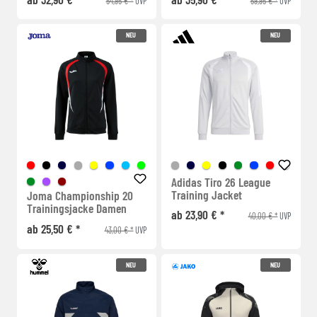
54,95 € *
59,95 € *
UVP
UVP
NEU
NEU
Adidas Tiro 26 League
Training Jacket
Joma Championship 20
Trainingsjacke Damen
ab 23,90 € *
40,00 € *
UVP
ab 25,50 € *
43,00 € *
UVP
NEU
NEU