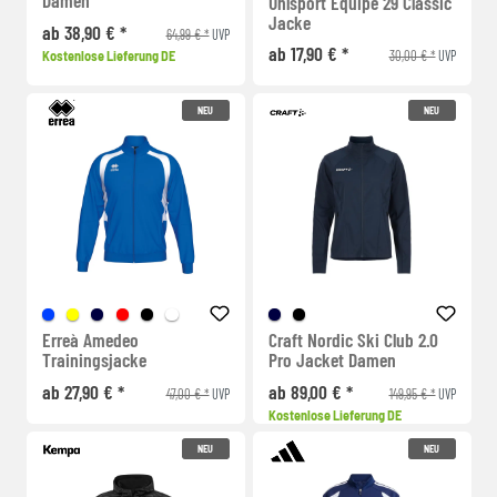
Uhlsport Equipe 29 Classic
Jacke
ab 38,90 € *
64,99 € *
UVP
ab 17,90 € *
30,00 € *
Kostenlose Lieferung DE
UVP
NEU
NEU
Erreà Amedeo
Craft Nordic Ski Club 2.0
Trainingsjacke
Pro Jacket Damen
ab 27,90 € *
ab 89,00 € *
47,00 € *
149,95 € *
UVP
UVP
Kostenlose Lieferung DE
NEU
NEU