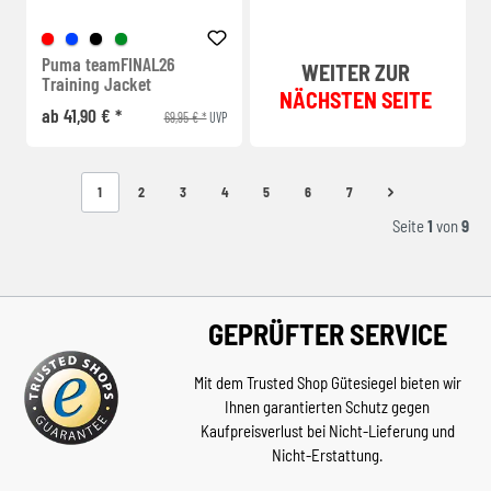
Puma teamFINAL26
WEITER ZUR
Training Jacket
NÄCHSTEN SEITE
ab 41,90 € *
69,95 € *
UVP
1
2
3
4
5
6
7
Seite
1
von
9
GEPRÜFTER SERVICE
Mit dem Trusted Shop Gütesiegel bieten wir
Ihnen garantierten Schutz gegen
Kaufpreisverlust bei Nicht-Lieferung und
Nicht-Erstattung.