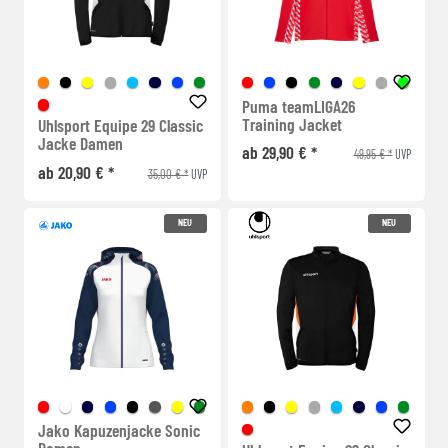
Puma teamLIGA26
Training Jacket
Uhlsport Equipe 29 Classic
Jacke Damen
ab 29,90 € *
49,95 € *
UVP
ab 20,90 € *
35,00 € *
UVP
NEU
NEU
Jako Kapuzenjacke Sonic
Damen