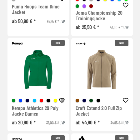
Puma Hoops Team Dime
Jacket
Joma Championship 20
Trainingsjacke
ab 50,90 € *
84,95 € *
UVP
ab 25,50 € *
43,00 € *
UVP
NEU
NEU
Kempa Athletics 29 Poly
Craft Extend 2.0 Full Zip
Jacke Damen
Jacket
ab 20,90 € *
ab 44,90 € *
35,00 € *
74,95 € *
UVP
UVP
NEU
NEU