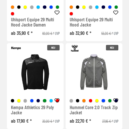
Uhlsport Equipe 29 Multi
Uhlsport Equipe 29 Multi
Hood Jacke Damen
Hood Jacke
ab 35,90 € *
ab 32,90 € *
60,00 € *
55,00 € *
UVP
UVP
NEU
NEU
Kempa Athletics 29 Poly
Hummel Core 2.0 Track Zip
Jacke
Jacket
ab 17,90 € *
ab 22,70 € *
30,00 € *
37,95 € *
UVP
UVP