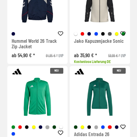
Hummel World 26 Track
Jako Kapuzenjacke Sonic
Zip Jacket
ab 54,90 € *
ab 35,90 € *
64,95 € *
59,99 € *
UVP
UVP
Kostenlose Lieferung DE
NEU
NEU
Adidas Entrada 26