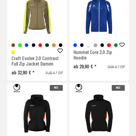
Hummel Core 2.0 Zip
Hoodie
Craft Evolve 2.0 Contrast
Full Zip Jacket Damen
ab 29,90 € *
49,95 € *
UVP
ab 32,90 € *
54,95 € *
UVP
NEU
NEU