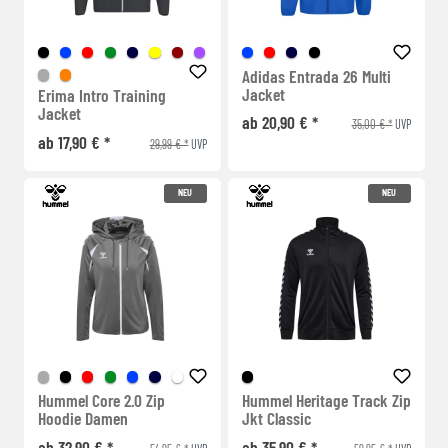
Adidas Entrada 26 Multi
Jacket
Erima Intro Training
Jacket
ab 20,90 € *
35,00 € *
UVP
ab 17,90 € *
29,99 € *
UVP
NEU
NEU
Hummel Core 2.0 Zip
Hummel Heritage Track Zip
Hoodie Damen
Jkt Classic
ab 32,90 € *
ab 35,90 € *