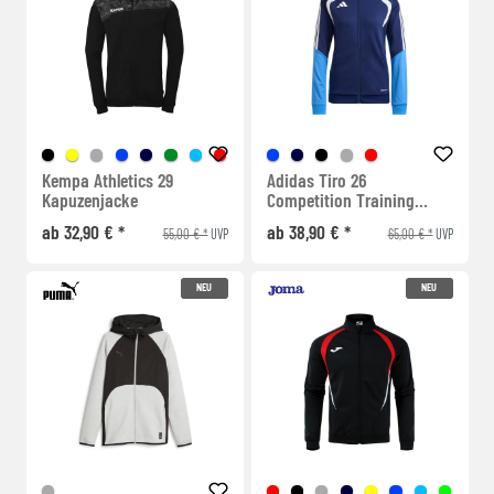
Kempa Athletics 29
Adidas Tiro 26
Kapuzenjacke
Competition Training
Jacket Damen
ab 32,90 € *
ab 38,90 € *
55,00 € *
65,00 € *
UVP
UVP
NEU
NEU