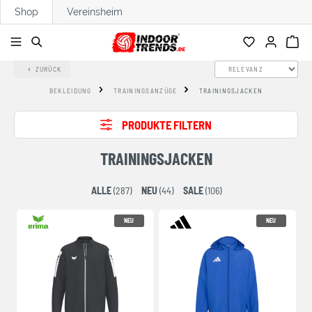
Shop
Vereinsheim
alt springen
ZURÜCK
BEKLEIDUNG
TRAININGSANZÜGE
TRAININGSJACKEN
PRODUKTE FILTERN
TRAININGSJACKEN
ALLE
(287)
NEU
(44)
SALE
(106)
NEU
NEU