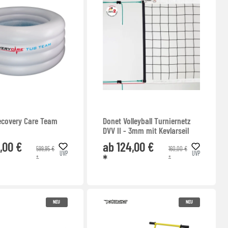
Recovery Care Team
Donet Volleyball Turniernetz
DVV II - 3mm mit Kevlarseil
,00 €
ab 124,00 €
599,95 €
160,00 €
UVP
UVP
*
*
*
NEU
NEU