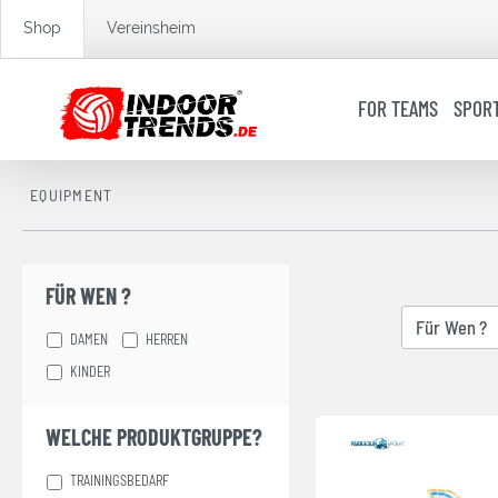
springen
Zur Hauptnavigation springen
Shop
Vereinsheim
FOR TEAMS
SPOR
EQUIPMENT
FÜR WEN ?
Für Wen ?
DAMEN
HERREN
KINDER
WELCHE PRODUKTGRUPPE?
TRAININGSBEDARF