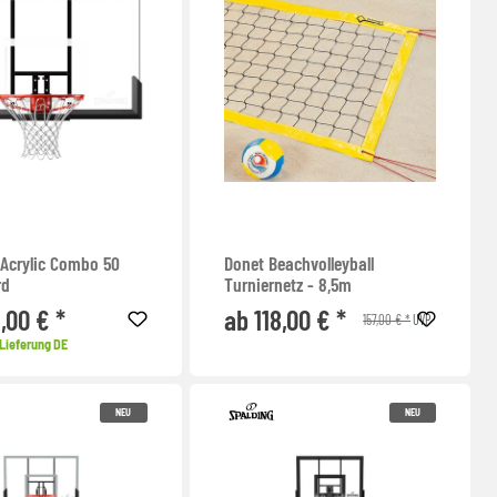
 Acrylic Combo 50
Donet Beachvolleyball
rd
Turniernetz - 8,5m
,00 € *
ab 118,00 € *
157,00 € *
UVP
Lieferung DE
NEU
NEU