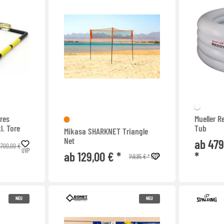
res
Mueller 
l. Tore
Tub
Mikasa SHARKNET Triangle
Net
ab 479
.700,00 €
UVP
ab 129,00 € *
*
149,95 € *
UVP
NEU
NEU