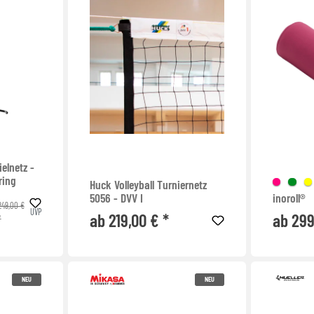
ielnetz -
ring
Huck Volleyball Turniernetz
5056 - DVV I
inoroll®
249,00 €
UVP
ab 219,00 € *
ab 299
*
NEU
NEU