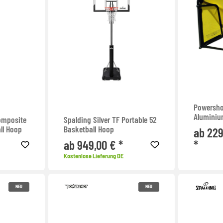
Powersho
Alumini
Composite
Spalding Silver TF Portable 52
ll Hoop
Basketball Hoop
ab 229
ab 949,00 € *
*
Kostenlose Lieferung DE
NEU
NEU