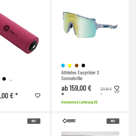
Athletes Easyrider S
Sonnebrille
ab 159,00 €
224,90 €
UVP
,00 € *
*
*
Kostenlose Lieferung DE
NEU
NEU