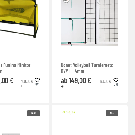
t Funino Minitor
Donet Volleyball Turniernetz
um
DVV I - 4mm
,00 €
ab 149,00 €
300,00 €
193,00 €
UVP
UVP
*
*
*
NEU
NEU