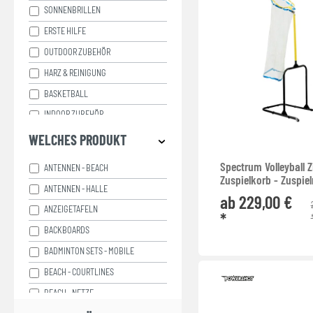
SONNENBRILLEN
ERSTE HILFE
OUTDOOR ZUBEHÖR
HARZ & REINIGUNG
BASKETBALL
INDOOR ZUBEHÖR
SCHIEDSRICHTER
WELCHES PRODUKT
FUSSBALL
Spectrum Volleyball Z
ANTENNEN - BEACH
OUTDOOR ANLAGEN
Zuspielkorb - Zuspiel
ANTENNEN - HALLE
ab 229,00 €
HANDBALL
ANZEIGETAFELN
*
WASSERBALL
BACKBOARDS
VOLLEYBALL
BADMINTON SETS - MOBILE
BÄLLE - AUSRÜSTUNG
BEACH - COURTLINES
BANDAGEN
BEACH - NETZE