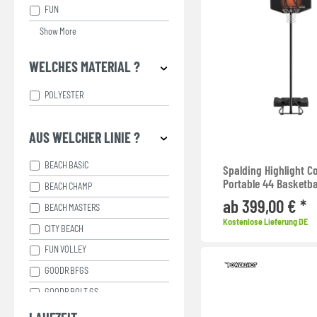
NETZE - BEACH
FUN
NETZE - HALLE
Show More
PASSMAPPEN
WELCHES MATERIAL ?
PFOSTEN - BEACH
RE-GRIP
POLYESTER
RÜCKENGÜRTEL
SANITÄTSTASCHE
AUS WELCHER LINIE ?
SCHIEDSRICHTER FAHNEN
BEACH BASIC
Spalding Highlight 
SCHIEDSRICHTER KARTEN
Portable 44 Basketba
BEACH CHAMP
SCHIEDSRICHTER PFEIFEN
ab 399,00 € *
BEACH MASTERS
SCHIEDSRICHTER STÜHLE
Kostenlose Lieferung DE
CITY BEACH
SCHNUR
FUN VOLLEY
SCHUTZPOLSTER
GOODR BFGS
SICHTSCHUTZ
GOODR BOLT GS
SITZBÄNKE
GOODR CIRCLE GS