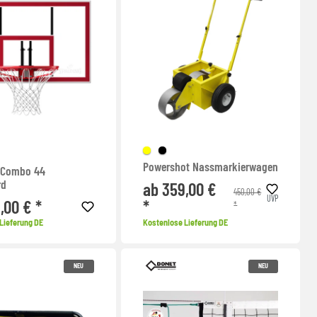
Powershot Nassmarkierwagen
 Combo 44
rd
ab 359,00 €
450,00 €
UVP
,00 € *
*
*
Lieferung DE
Kostenlose Lieferung DE
NEU
NEU