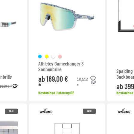
Athletes Gamechanger S
Sonnenbrille
Spalding
nbrille
Backboa
ab 169,00 €
224,90 €
UVP
*
ab 399
*
169,90 € *
UVP
Kostenlose Lieferung DE
Kostenlose 
NEU
NEU