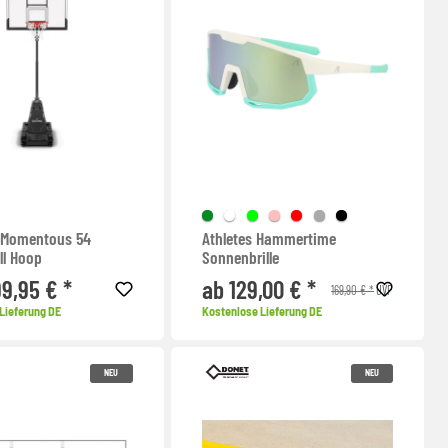
 Momentous 54
Athletes Hammertime
ll Hoop
Sonnenbrille
99,95 € *
ab 129,00 € *
169,90 € *
UVP
Lieferung DE
Kostenlose Lieferung DE
NEU
NEU