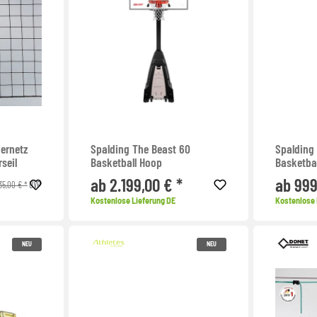
iernetz
Spalding The Beast 60
Spalding 
seil
Basketball Hoop
Basketba
ab 2.199,00 € *
ab 999
35,00 € *
UVP
Kostenlose Lieferung DE
Kostenlose 
NEU
NEU