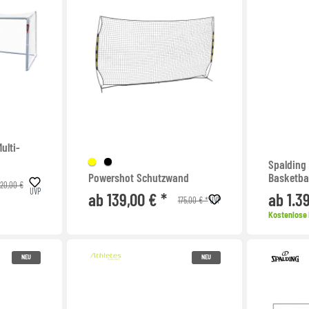
ulti-
Spalding
Powershot Schutzwand
Basketba
20,00 €
UVP
ab 139,00 € *
ab 1.3
175,00 € *
UVP
Kostenlose 
NEU
NEU