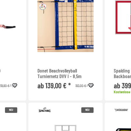
0
Donet Beachvolleyball
Spalding
Turniernetz DVV I - 8,5m
Backboa
ab 139,00 € *
ab 399
219,90 € *
183,00 € *
UVP
UVP
Kostenlose 
NEU
NEU