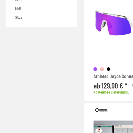
WASSERBALL TORE
PUMA - TEAMADDITIONS
NEU
WINDSCHUTZ
WILSON NBA
SALE
YOGA
ZUBEHÖR
ZUBEHÖR - BEACH
ZUBEHÖR - INDOOR
Athletes Joyce Sonne
ab 129,00 € *
Kostenlose Lieferung DE