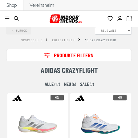
Shop
Vereinsheim
alt springen
ZURÜCK
SPORTSCHUHE
KOLLEKTIONEN
ADIDAS CRAZYFLIGHT
PRODUKTE FILTERN
ADIDAS CRAZYFLIGHT
ALLE
(12)
NEU
(5)
SALE
(7)
NEU
NEU