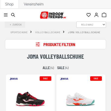
Shop
Vereinsheim
alt springen
ZURÜCK
SPORTSCHUHE
VOLLEYBALLSCHUHE
JOMA VOLLEYBALLSCHUHE
PRODUKTE FILTERN
JOMA VOLLEYBALLSCHUHE
ALLE
(4)
SALE
(4)
SALE
SALE