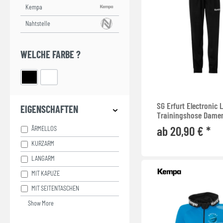
TRAININGSHOSEN
TRAININGSJACKEN
WINTERJACKEN
WELCHE FARBE ?
SG Erfurt Electronic L
EIGENSCHAFTEN
Trainingshose Dame
ab 20,90 € *
ÄRMELLOS
KURZARM
LANGARM
MIT KAPUZE
MIT SEITENTASCHEN
Show More