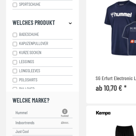
SPORTSCHUHE
WELCHES PRODUKT
BADESCHUHE
KAPUZENPULLOVER
KURZE SOCKEN
LEGGINGS
LONGSLEEVES
SG Erfurt Electronic 
POLOSHIRTS
ab 10,70 € *
PULLOVER
SPORT SHORTS
WELCHE MARKE?
SWEAT SHORTS
T-SHIRTS
TANK TOPS
Just Cool
TASSEN