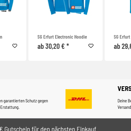
en
SG Erfurt Electronic Hoodie
SG Erfurt
ab 30,20 € *
ab 29,
VER
en garantierten Schutz gegen
Deine B
-Erstattung.
Versand
 5€ Gutschein für den nächsten Einkauf