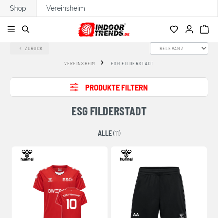
Shop
Vereinsheim
alt springen
ZURÜCK
VEREINSHEIM
ESG FILDERSTADT
PRODUKTE FILTERN
ESG FILDERSTADT
ALLE
(11)