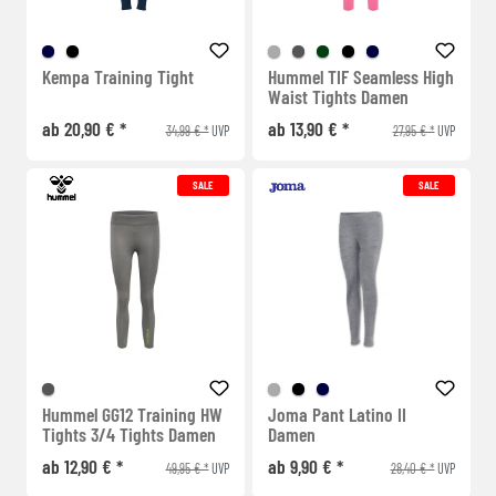
Kempa Training Tight
Hummel TIF Seamless High
Waist Tights Damen
ab 20,90 € *
ab 13,90 € *
34,99 € *
27,95 € *
UVP
UVP
SALE
SALE
Hummel GG12 Training HW
Joma Pant Latino II
Tights 3/4 Tights Damen
Damen
ab 12,90 € *
ab 9,90 € *
49,95 € *
28,40 € *
UVP
UVP