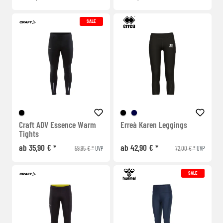
SALE
Craft ADV Essence Warm
Erreà Karen Leggings
Tights
ab 35,90 € *
ab 42,90 € *
59,95 € *
72,00 € *
UVP
UVP
SALE