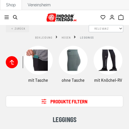
Shop
Vereinsheim
alt springen
ZURÜCK
BEKLEIDUNG
HOSEN
LEGGINGS
mit Tasche
ohne Tasche
mit Knöchel-RV
PRODUKTE FILTERN
LEGGINGS