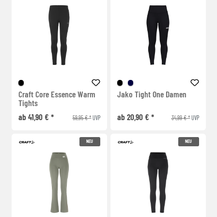
Craft Core Essence Warm
Jako Tight One Damen
Tights
ab 41,90 € *
ab 20,90 € *
59,95 € *
34,99 € *
UVP
UVP
NEU
NEU