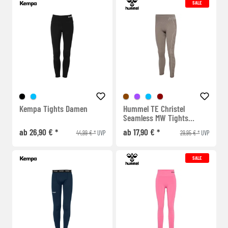
SALE
Kempa Tights Damen
Hummel TE Christel
Seamless MW Tights
Damen
ab 26,90 € *
ab 17,90 € *
44,99 € *
29,95 € *
UVP
UVP
SALE