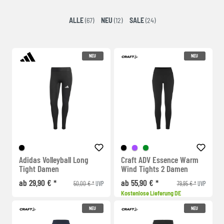
ALLE
(67)
NEU
(12)
SALE
(24)
NEU
NEU
Adidas Volleyball Long
Craft ADV Essence Warm
Tight Damen
Wind Tights 2 Damen
ab 29,90 € *
ab 55,90 € *
50,00 € *
79,95 € *
UVP
UVP
Kostenlose Lieferung DE
NEU
NEU