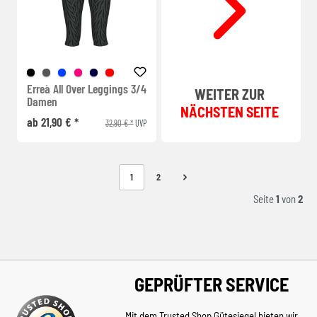
Erreà All Over Leggings 3/4
WEITER ZUR
Damen
NÄCHSTEN SEITE
ab 21,90 € *
32,90 € *
UVP
1
2
Seite
1
von
2
GEPRÜFTER SERVICE
Mit dem Trusted Shop Gütesiegel bieten wir