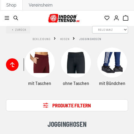
Shop
Vereinsheim
alt springen
ZURÜCK
BEKLEIDUNG
HOSEN
JOGGINGHOSEN
mit Taschen
ohne Taschen
mit Bündchen
PRODUKTE FILTERN
JOGGINGHOSEN