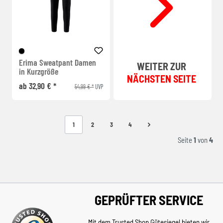
Erima Sweatpant Damen
WEITER ZUR
in Kurzgröße
NÄCHSTEN SEITE
ab 32,90 € *
54,99 € *
UVP
1
2
3
4
Seite
1
von
4
GEPRÜFTER SERVICE
Mit dem Trusted Shop Gütesiegel bieten wir