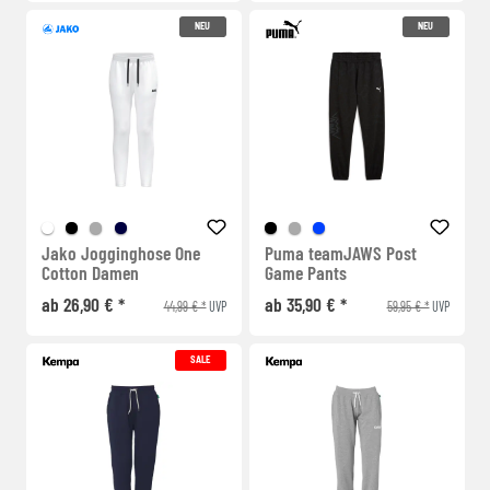
NEU
NEU
Jako Jogginghose One
Puma teamJAWS Post
Cotton Damen
Game Pants
ab 26,90 € *
ab 35,90 € *
44,99 € *
59,95 € *
UVP
UVP
SALE