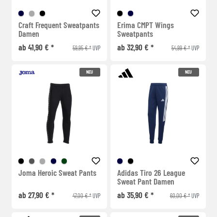
Craft Frequent Sweatpants
Erima CMPT Wings
Damen
Sweatpants
ab 41,90 € *
ab 32,90 € *
59,95 € *
54,99 € *
UVP
UVP
NEU
NEU
Joma Heroic Sweat Pants
Adidas Tiro 26 League
Sweat Pant Damen
ab 27,90 € *
ab 35,90 € *
47,00 € *
60,00 € *
UVP
UVP