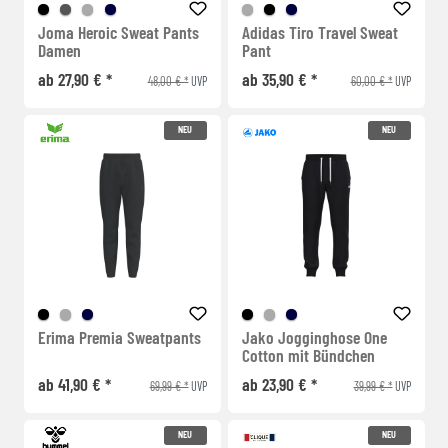
Joma Heroic Sweat Pants
Adidas Tiro Travel Sweat
Damen
Pant
ab 27,90 € *
ab 35,90 € *
48,00 € *
60,00 € *
UVP
UVP
NEU
NEU
Erima Premia Sweatpants
Jako Jogginghose One
Cotton mit Bündchen
ab 41,90 € *
ab 23,90 € *
69,99 € *
39,99 € *
UVP
UVP
NEU
NEU