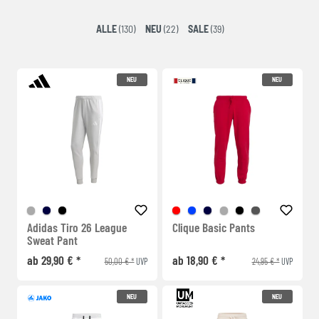
ALLE
(130)
NEU
(22)
SALE
(39)
NEU
NEU
Adidas Tiro 26 League
Clique Basic Pants
Sweat Pant
ab 29,90 € *
ab 18,90 € *
50,00 € *
24,95 € *
UVP
UVP
NEU
NEU