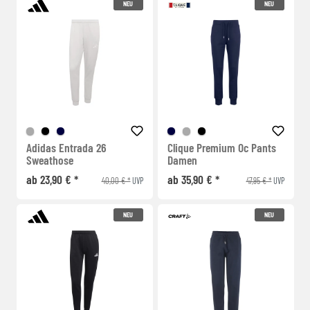
NEU
NEU
Adidas Entrada 26
Clique Premium Oc Pants
Sweathose
Damen
ab 23,90 € *
ab 35,90 € *
40,00 € *
47,95 € *
UVP
UVP
NEU
NEU