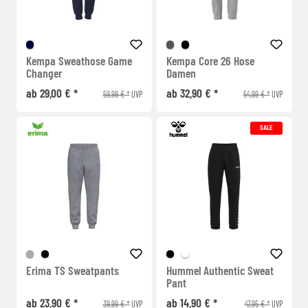
Kempa Sweathose Game
Kempa Core 26 Hose
Changer
Damen
ab 29,00 € *
ab 32,90 € *
59,99 € *
54,99 € *
UVP
UVP
SALE
Erima TS Sweatpants
Hummel Authentic Sweat
Pant
ab 23,90 € *
ab 14,90 € *
39,99 € *
47,95 € *
UVP
UVP