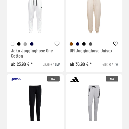
Jako Jogginghose One
UM Jogginghose Unisex
Cotton
ab 23,90 € *
ab 36,90 € *
39,99 € *
41,90 € *
UVP
UVP
NEU
NEU