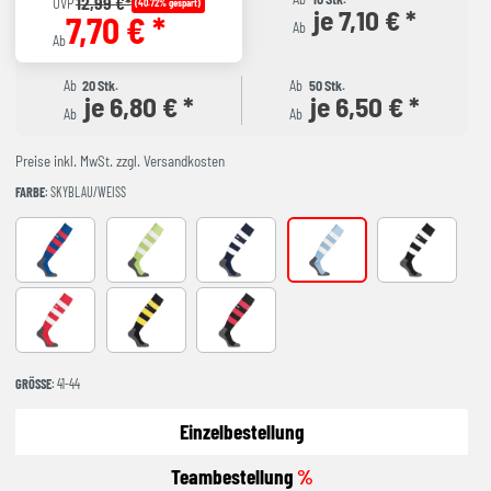
12,99 €*
UVP
(40.72% gespart)
je 7,10 € *
7,70 € *
Ab
Ab
Ab
20 Stk.
Ab
50 Stk.
je 6,80 € *
je 6,50 € *
Ab
Ab
Preise inkl. MwSt. zzgl. Versandkosten
FARBE
: SKYBLAU/WEISS
azurblau/rot
flash grün/weiß
marine/weiß
skyblau/weiß
schwarz/wei
rot/weiß
schwarz/limonengelb
schwarz/rot
GRÖSSE
: 41-44
Einzelbestellung
Teambestellung
%