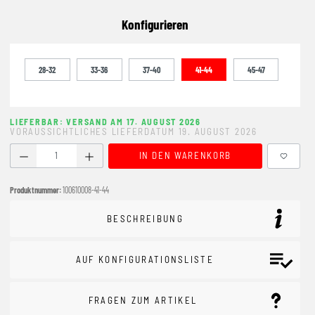
Konfigurieren
28-32
33-36
37-40
41-44
45-47
LIEFERBAR: VERSAND AM 17. AUGUST 2026
VORAUSSICHTLICHES LIEFERDATUM 19. AUGUST 2026
Produkt Anzahl: Gib den gewünschten Wert ein oder benutze
IN DEN WARENKORB
Produktnummer:
100610008-41-44
BESCHREIBUNG
AUF KONFIGURATIONSLISTE
FRAGEN ZUM ARTIKEL