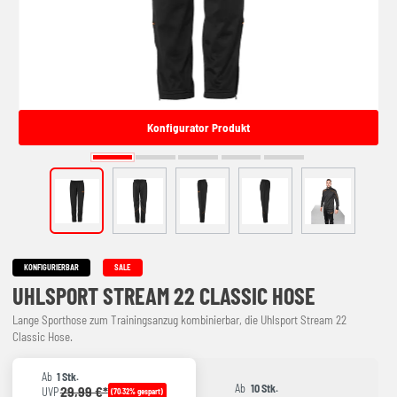
Konfigurator Produkt
KONFIGURIERBAR
SALE
UHLSPORT STREAM 22 CLASSIC HOSE
Lange Sporthose zum Trainingsanzug kombinierbar, die Uhlsport Stream 22
Classic Hose.
Ab
1 Stk.
Ab
10 Stk.
29,99 €*
UVP
(70.32% gespart)