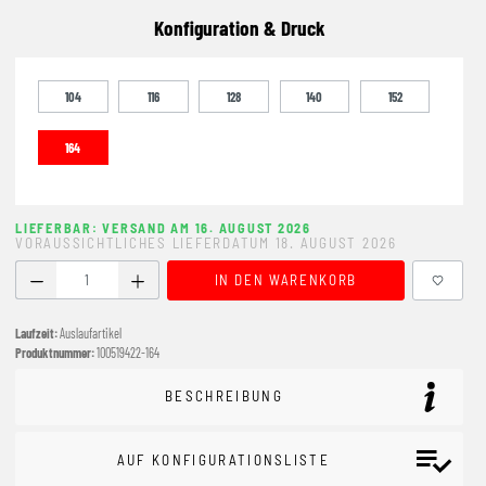
Konfiguration & Druck
104
116
128
140
152
164
LIEFERBAR: VERSAND AM 16. AUGUST 2026
VORAUSSICHTLICHES LIEFERDATUM 18. AUGUST 2026
Produkt Anzahl: Gib den gewünschten Wert ein oder benutze
IN DEN WARENKORB
Laufzeit:
Auslaufartikel
Produktnummer:
100519422-164
BESCHREIBUNG
AUF KONFIGURATIONSLISTE