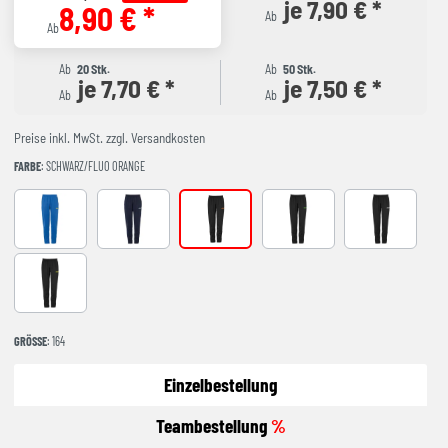
je 7,90 € *
8,90 € *
Ab
Ab
Ab
20 Stk.
Ab
50 Stk.
je 7,70 € *
je 7,50 € *
Ab
Ab
Preise inkl. MwSt. zzgl. Versandkosten
FARBE
: SCHWARZ/FLUO ORANGE
azurblau/limonengelb
marine/weiß
schwarz/fluo orange
schwarz/fluo grün
schwarz/wei
schwarz/limonengelb
GRÖSSE
: 164
Einzelbestellung
Teambestellung
%