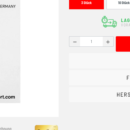
3 Stück
10 Stück
LAG
VOR
Produkt Anzahl: Gib den g
F
HER
echnung