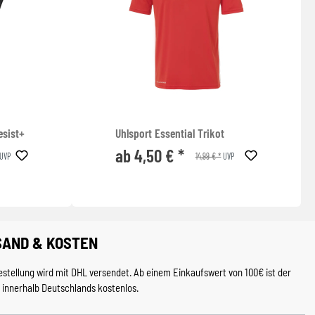
esist+
Uhlsport Essential Trikot
ab 4,50 € *
14,99 € *
UVP
UVP
SAND & KOSTEN
estellung wird mit DHL versendet. Ab einem Einkaufswert von 100€ ist der
 innerhalb Deutschlands kostenlos.