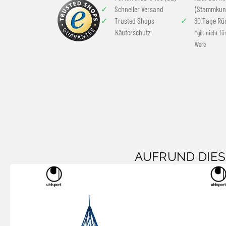
Schneller Versand
(Stammkun
Trusted Shops
60 Tage Rü
Käuferschutz
*gilt nicht fü
Ware
AUFRUND DIE