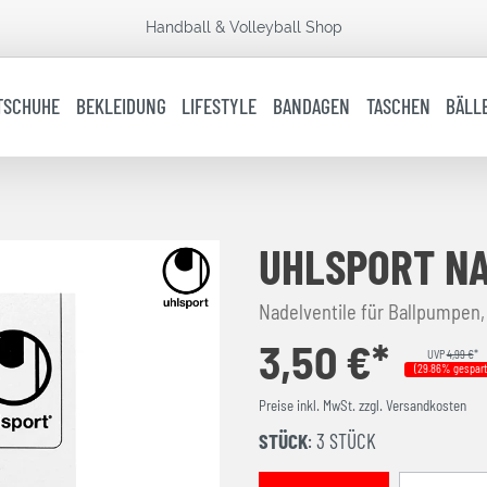
Handball & Volleyball Shop
TSCHUHE
BEKLEIDUNG
LIFESTYLE
BANDAGEN
TASCHEN
BÄLL
UHLSPORT N
Nadelventile für Ballpumpen, 
3,50 €*
UVP
4,99 €
*
(29.86% gespart
Preise inkl. MwSt. zzgl. Versandkosten
STÜCK
: 3 STÜCK