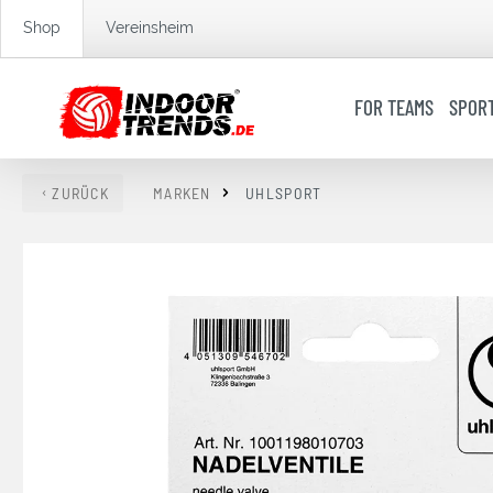
springen
Zur Hauptnavigation springen
Shop
Vereinsheim
FOR TEAMS
SPOR
ZURÜCK
MARKEN
UHLSPORT
Bildergalerie überspringen