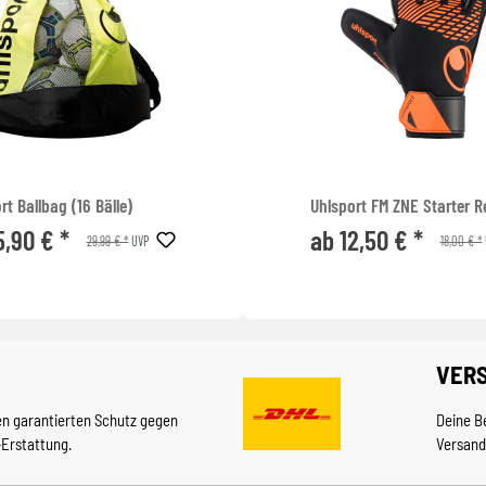
rt Ballbag (16 Bälle)
Uhlsport FM ZNE Starter R
5,90 € *
ab 12,50 € *
29,99 € *
18,00 € *
UVP
VER
en garantierten Schutz gegen
Deine B
-Erstattung.
Versand