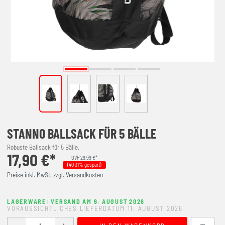
STANNO BALLSACK FÜR 5 BÄLLE
Robuste Ballsack für 5 Bälle.
17,90 €*
UVP
29,99 €
*
(40.31% gespart)
Preise inkl. MwSt. zzgl. Versandkosten
LAGERWARE: VERSAND AM 9. AUGUST 2026
VORAUSSICHTLICHES LIEFERDATUM 11. AUGUST 2026
Produkt Anzahl: Gib den gewünschten Wert ein oder benutze