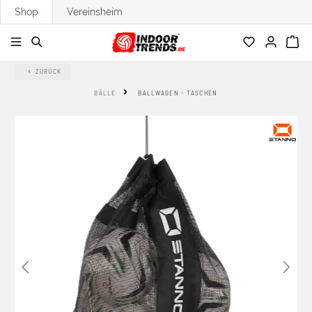
Shop
Vereinsheim
alt springen
ZURÜCK
BÄLLE
BALLWAGEN - TASCHEN
Bildergalerie überspringen