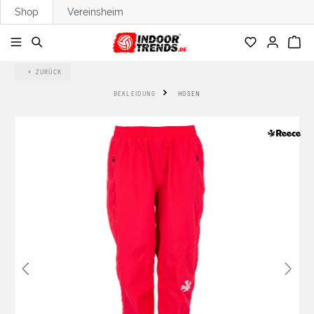
Shop
Vereinsheim
alt springen
ZURÜCK
BEKLEIDUNG
HOSEN
Bildergalerie überspringen