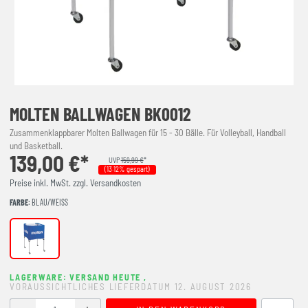
MOLTEN BALLWAGEN BK0012
Zusammenklappbarer Molten Ballwagen für 15 - 30 Bälle. Für Volleyball, Handball
und Basketball.
139,00 €*
UVP
159,99 €
*
(13.12% gespart)
Preise inkl. MwSt. zzgl. Versandkosten
FARBE
: BLAU/WEISS
blau/weiß
LAGERWARE: VERSAND HEUTE
,
VORAUSSICHTLICHES LIEFERDATUM 12. AUGUST 2026
Produkt Anzahl: Gib den gewünschten Wert ein oder benutze