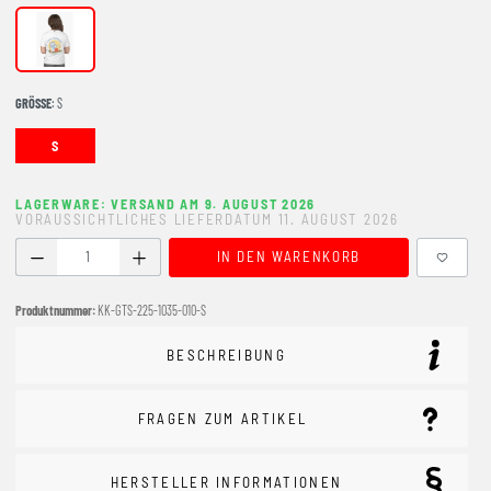
WHITE
GRÖSSE
: S
S
LAGERWARE: VERSAND AM 9. AUGUST 2026
VORAUSSICHTLICHES LIEFERDATUM 11. AUGUST 2026
Produkt Anzahl: Gib den gewünschten Wert ein oder benutze
IN DEN WARENKORB
Produktnummer:
KK-GTS-225-1035-010-S
BESCHREIBUNG
FRAGEN ZUM ARTIKEL
HERSTELLER INFORMATIONEN