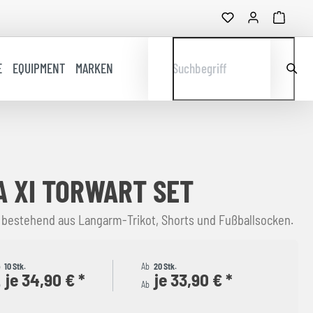
E
EQUIPMENT
MARKEN
Suchbegriff
 XI TORWART SET
 bestehend aus Langarm-Trikot, Shorts und Fußballsocken.
b
10 Stk.
Ab
20 Stk.
je 34,90 € *
je 33,90 € *
b
Ab