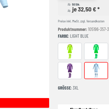
Ab
50 Stk.
je 32,50 € *
Ab
Preise inkl. MwSt. zzgl. Versandkosten
Produktnummer:
105196-357-
FARBE
: LIGHT BLUE
AMARILLO FLUOR
FLUOR GR
Purple
LIGHT BLU
GRÖSSE
: 3XL