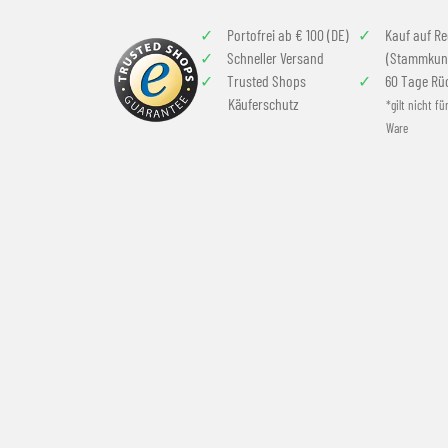
Portofrei ab € 100 (DE)
Kauf auf R
Schneller Versand
(Stammkun
Trusted Shops
60 Tage Rü
Käuferschutz
*gilt nicht fü
Ware