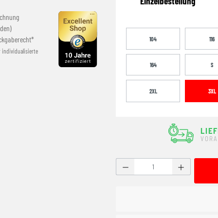
Einzelbestellung
echnung
den)
ckgaberecht*
104
116
r individualisierte
164
S
2XL
3XL
LIE
VORA
Produkt Anzahl: Gib den g