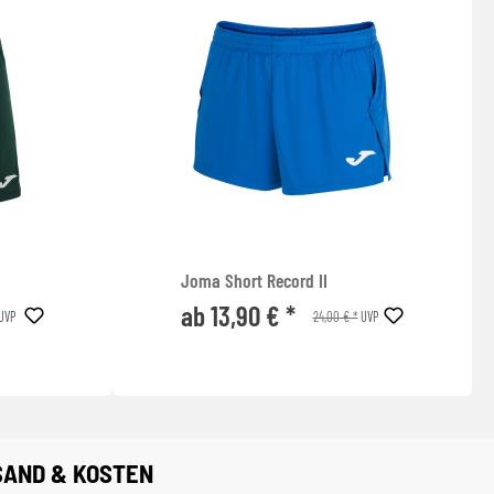
Joma Short Record II
ab 13,90 € *
24,00 € *
UVP
UVP
SAND & KOSTEN