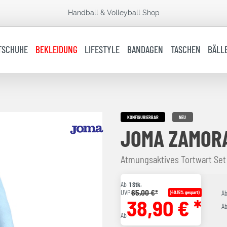
Handball & Volleyball Shop
TSCHUHE
BEKLEIDUNG
LIFESTYLE
BANDAGEN
TASCHEN
BÄLL
KONFIGURIERBAR
NEU
JOMA ZAMORA
Atmungsaktives Tortwart Set
Ab
1 Stk.
65,00 €*
UVP
(40.15% gespart)
A
38,90 € *
A
Ab