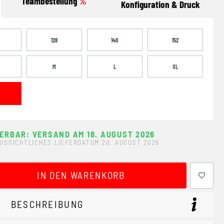
Teambestellung
%
Konfiguration & Druck
128
140
152
M
L
XL
FERBAR: VERSAND AM 18. AUGUST 2026
USSICHTLICHES LIEFERDATUM 20. AUGUST 2026
ewünschten Wert ein oder benutze die Schaltflächen um 
IN DEN WARENKORB
BESCHREIBUNG