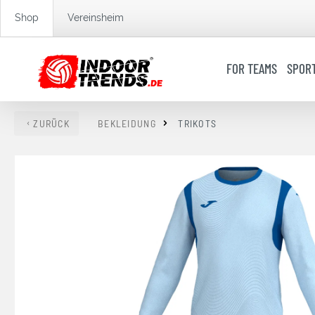
springen
Zur Hauptnavigation springen
Shop
Vereinsheim
FOR TEAMS
SPOR
ZURÜCK
BEKLEIDUNG
TRIKOTS
Bildergalerie überspringen