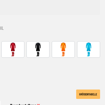
3XL
EEN
RED-NAVY
BLACK-GREY
NARANJA FLUOR
Turquoise
E
GRÖSSENTABELLE