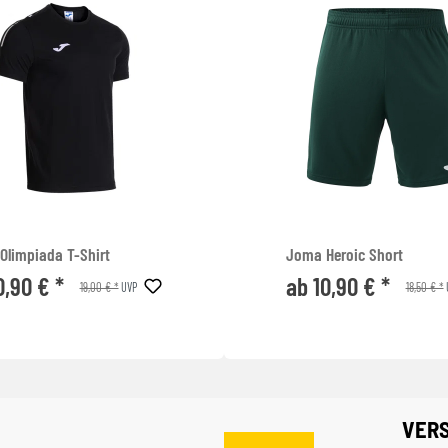
Olimpiada T-Shirt
Joma Heroic Short
0,90 € *
ab 10,90 € *
19,00 € *
18,50 € *
UVP
VER