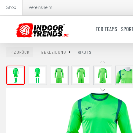
springen
Zur Hauptnavigation springen
Shop
Vereinsheim
FOR TEAMS
SPOR
ZURÜCK
BEKLEIDUNG
TRIKOTS
Bildergalerie überspringen