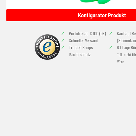
Konfigurator Produkt
Portofrei ab € 100 (DE)
Kauf auf R
Schneller Versand
(Stammkun
Trusted Shops
60 Tage Rü
Käuferschutz
*gilt nicht fü
Ware