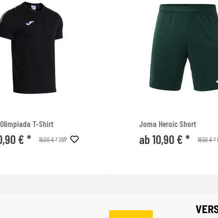
Olimpiada T-Shirt
Joma Heroic Short
0,90 € *
ab 10,90 € *
19,00 € *
18,50 € *
UVP
VER