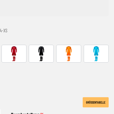
14-XS
EEN
RED-NAVY
BLACK-GREY
NARANJA FLUOR
Turquoise
E
GRÖSSENTABELLE