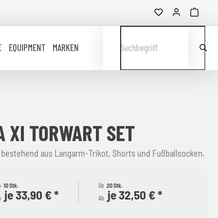
E
EQUIPMENT
MARKEN
Suchbegriff
 XI TORWART SET
 bestehend aus Langarm-Trikot, Shorts und Fußballsocken.
b
10 Stk.
Ab
20 Stk.
je 33,90 € *
je 32,50 € *
b
Ab