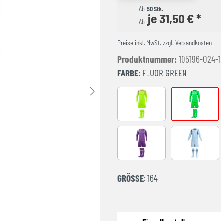
Ab
50 Stk.
je 31,50 € *
Ab
Preise inkl. MwSt. zzgl. Versandkosten
Produktnummer:
105196-024-
FARBE
: FLUOR GREEN
AMARILLO FLUOR
FLUOR GR
Purple
LIGHT BLU
GRÖSSE
: 164