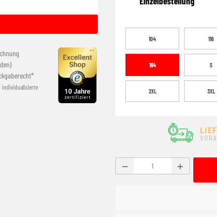
Einzelbestellung
104
116
echnung
den)
164
S
ckgaberecht*
r individualisierte
2XL
3XL
LIE
VORA
Produkt Anzahl: Gib den g