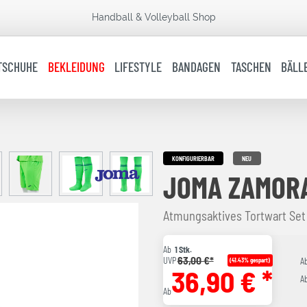
Handball & Volleyball Shop
TSCHUHE
BEKLEIDUNG
LIFESTYLE
BANDAGEN
TASCHEN
BÄLL
KONFIGURIERBAR
NEU
JOMA ZAMORA
Atmungsaktives Tortwart Set
Ab
1 Stk.
63,00 €*
UVP
(41.43% gespart)
A
36,90 € *
A
Ab