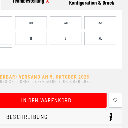
Teambestellung
%
Konfiguration & Druck
128
140
152
M
L
XL
FERBAR: VERSAND AM 5. OKTOBER 2026
USSICHTLICHES LIEFERDATUM 7. OKTOBER 2026
ewünschten Wert ein oder benutze die Schaltflächen um 
IN DEN WARENKORB
BESCHREIBUNG