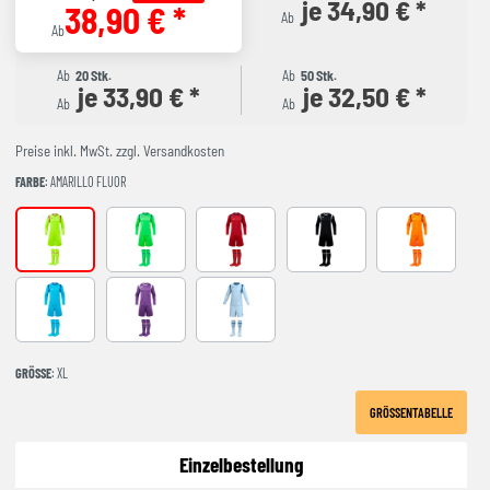
je 34,90 € *
38,90 € *
Ab
Ab
Ab
20 Stk.
Ab
50 Stk.
je 33,90 € *
je 32,50 € *
Ab
Ab
Preise inkl. MwSt. zzgl. Versandkosten
FARBE
: AMARILLO FLUOR
AMARILLO FLUOR
FLUOR GREEN
RED-NAVY
BLACK-GREY
NARANJA FL
Turquoise
Purple
LIGHT BLUE
GRÖSSE
: XL
GRÖSSENTABELLE
Einzelbestellung