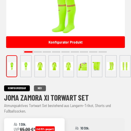
Konfigurator Produkt
KONFIGURIERBAR
NEU
JOMA ZAMORA XI TORWART SET
Atmungsaktives Tortwart Set bestehend aus Langarm-Trikot, Shorts und
Fußballsocken.
Ab
1 Stk.
Ab
10 Stk.
65,00 €*
UVP
(40.15% gespart)