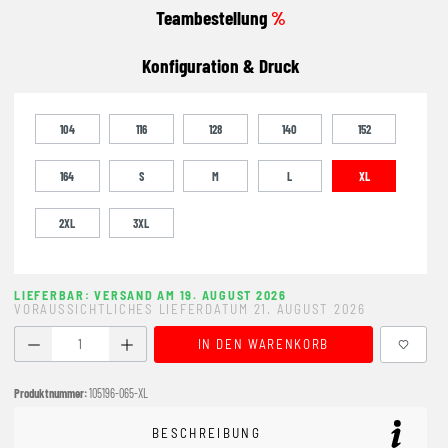
Teambestellung
%
Konfiguration & Druck
104
116
128
140
152
164
S
M
L
XL
2XL
3XL
LIEFERBAR: VERSAND AM 19. AUGUST 2026
VORAUSSICHTLICHES LIEFERDATUM 21. AUGUST 2026
Produkt Anzahl: Gib den gewünschten Wert ein oder benutze
IN DEN WARENKORB
Produktnummer:
105196-065-XL
BESCHREIBUNG