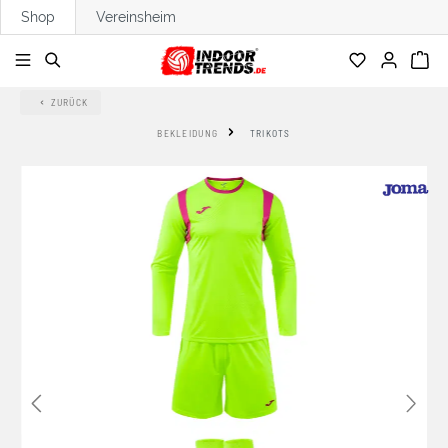
Shop
Vereinsheim
alt springen
ZURÜCK
BEKLEIDUNG
TRIKOTS
Bildergalerie überspringen