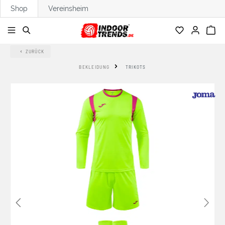
Shop
Vereinsheim
alt springen
ZURÜCK
BEKLEIDUNG
TRIKOTS
Bildergalerie überspringen