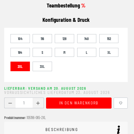
Teambestellung
%
Konfiguration & Druck
104
116
128
140
152
164
S
M
L
XL
2XL
3XL
LIEFERBAR: VERSAND AM 20. AUGUST 2026
VORAUSSICHTLICHES LIEFERDATUM 23. AUGUST 2026
Produkt Anzahl: Gib den gewünschten Wert ein oder benutze
IN DEN WARENKORB
Produktnummer:
105196-065-2XL
BESCHREIBUNG