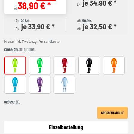
je 34,90 € *
38,90 € *
Ab
Ab
Ab
20 Stk.
Ab
50 Stk.
je 33,90 € *
je 32,50 € *
Ab
Ab
Preise inkl. MwSt. zzgl. Versandkosten
FARBE
: AMARILLO FLUOR
AMARILLO FLUOR
FLUOR GREEN
RED-NAVY
BLACK-GREY
NARANJA FL
Turquoise
Purple
LIGHT BLUE
GRÖSSE
: 2XL
GRÖSSENTABELLE
Einzelbestellung