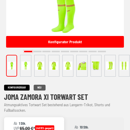
Konfigurator Produkt
KONFIGURIERBAR
NEU
JOMA ZAMORA XI TORWART SET
Atmungsaktives Tortwart Set bestehend aus Langarm-Trikot, Shorts und
Fußballsocken.
Ab
1 Stk.
Ab
10 Stk.
65,00 €*
UVP
(40.15% gespart)