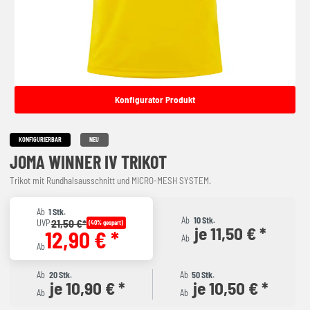
Konfigurator Produkt
KONFIGURIERBAR
NEU
JOMA WINNER IV TRIKOT
Trikot mit Rundhalsausschnitt und MICRO-MESH SYSTEM.
Ab
1 Stk.
Ab
10 Stk.
21,50 €*
UVP
(40% gespart)
je 11,50 € *
12,90 € *
Ab
Ab
Ab
20 Stk.
Ab
50 Stk.
je 10,90 € *
je 10,50 € *
Ab
Ab