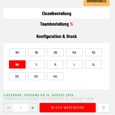
GRÖSSENTABELLE
Einzelbestellung
Teambestellung
%
Konfiguration & Druck
104
116
128
140
152
164
S
M
L
XL
2XL
3XL
4XL
LIEFERBAR: VERSAND AM 19. AUGUST 2026
VORAUSSICHTLICHES LIEFERDATUM 21. AUGUST 2026
Produkt Anzahl: Gib den gewünschten Wert ein oder benutze
IN DEN WARENKORB