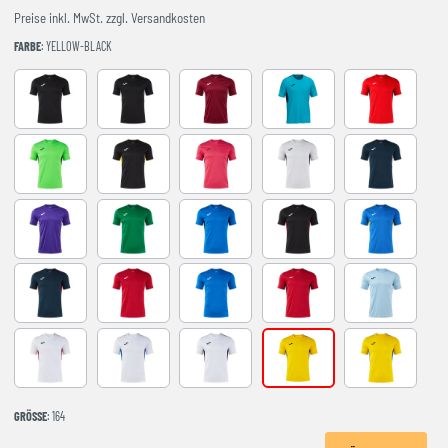
Preise inkl. MwSt. zzgl. Versandkosten
FARBE
: YELLOW-BLACK
BLACK-ANTHRACITE
BLACK-WHITE
BURGUNDY
FLUOR TURQUOISE
RED-NAVY
VERDE FLUOR-NEGRO
BLACK-YELLOW
FUCHSIA-BLACK
GREY-NAVY
NAVY-GREY
VIOLETA-BLANCO
green
ROYAL-BLACK
BLACK-RED
ROYAL-YELL
NAVY-RED
RED-WHITE
ROYAL-WHITE
RED-BLACK
SKY BLUE-NA
WHITE-RED
WHITE-ROYAL
WHITE-BLACK
YELLOW-BLACK
YELLOW-ROY
GRÖSSE
: 164