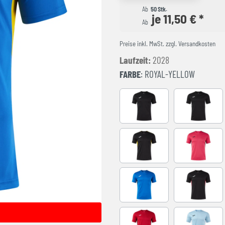
Ab
50 Stk.
je 11,50 € *
Ab
Preise inkl. MwSt. zzgl. Versandkosten
Laufzeit:
2028
FARBE
: ROYAL-YELLOW
BLACK-ANTHRACITE
BLACK-WH
BLACK-YELLOW
FUCHSIA-
ROYAL-BLACK
BLACK-RE