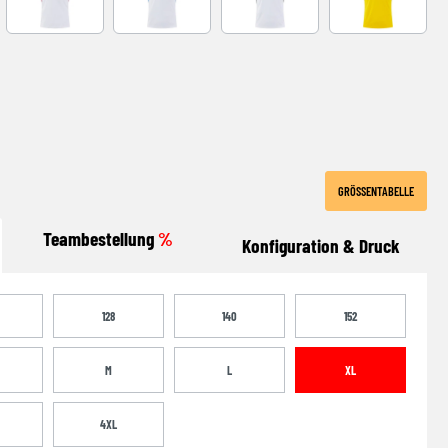
-NAVY
WHITE-RED
WHITE-ROYAL
WHITE-BLACK
YELLOW-BLA
GRÖSSENTABELLE
Teambestellung
%
Konfiguration & Druck
128
140
152
M
L
XL
4XL