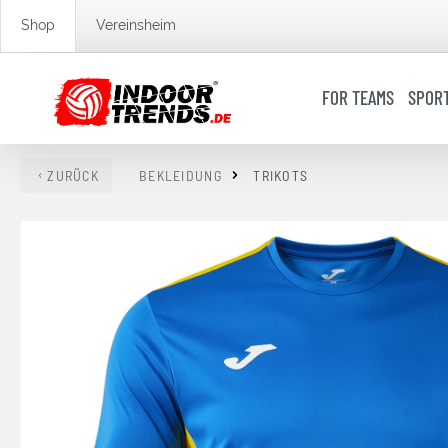
springen
Zur Hauptnavigation springen
Shop
Vereinsheim
FOR TEAMS
SPOR
ZURÜCK
BEKLEIDUNG
TRIKOTS
Bildergalerie überspringen