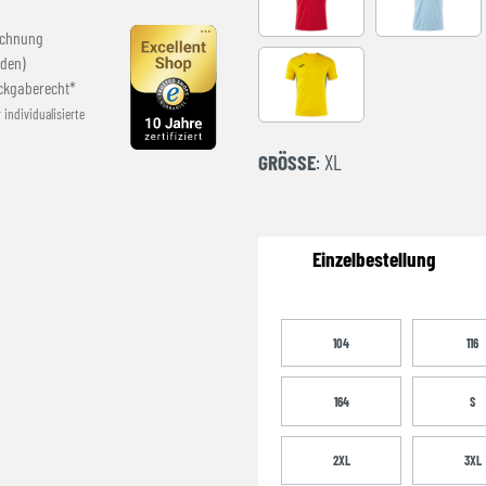
RED-BLACK
SKY BLUE
echnung
den)
ckgaberecht*
YELLOW-ROYAL
r individualisierte
GRÖSSE
: XL
Einzelbestellung
104
116
164
S
2XL
3XL