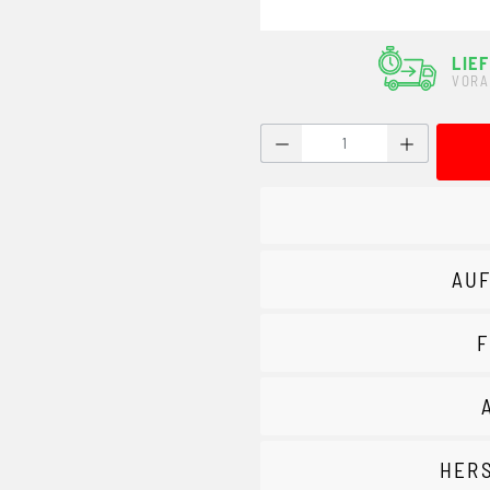
LIE
VORA
Produkt Anzahl: Gib den g
AUF
F
HER