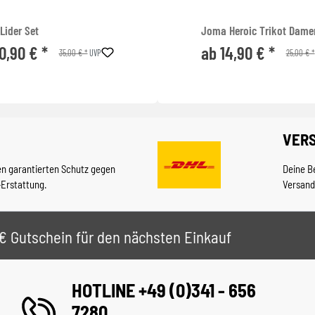
Lider Set
Joma Heroic Trikot Dame
0,90 € *
ab 14,90 € *
35,00 € *
25,00 € *
UVP
VER
en garantierten Schutz gegen
Deine B
-Erstattung.
Versand
 5€ Gutschein für den nächsten Einkauf
HOTLINE +49 (0)341 - 656
7280