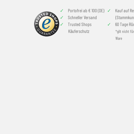
Portofrei ab € 100 (DE)
Kauf auf R
Schneller Versand
(Stammkun
Trusted Shops
60 Tage Rü
Käuferschutz
*gilt nicht fü
Ware