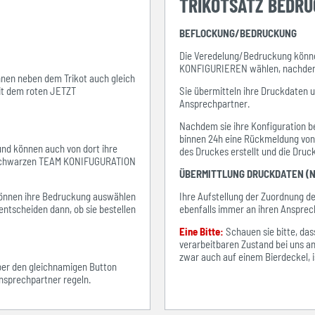
TRIKOTSATZ BEDR
BEFLOCKUNG/BEDRUCKUNG
Die Veredelung/Bedruckung könne
KONFIGURIEREN wählen, nachdem s
ihnen neben dem Trikot auch gleich
mit dem roten JETZT
Sie übermitteln ihre Druckdaten 
Ansprechpartner.
Nachdem sie ihre Konfiguration be
binnen 24h eine Rückmeldung von i
 und können auch von dort ihre
des Druckes erstellt und die Dru
em schwarzen TEAM KONIFUGURATION
ÜBERMITTLUNG DRUCKDATEN (N
e können ihre Bedruckung auswählen
Ihre Aufstellung der Zuordnung 
entscheiden dann, ob sie bestellen
ebenfalls immer an ihren Ansprec
Eine Bitte:
Schauen sie bitte, d
verarbeitbaren Zustand bei uns an
zwar auch auf einem Bierdeckel, ist
über den gleichnamigen Button
sprechpartner regeln.