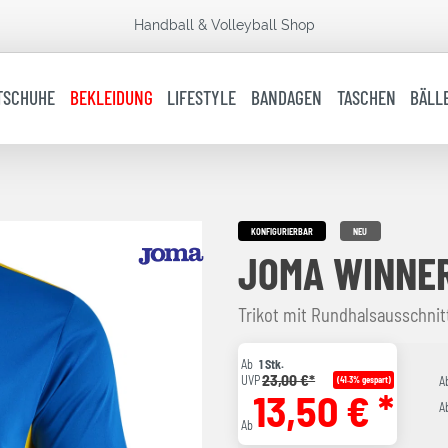
Handball & Volleyball Shop
TSCHUHE
BEKLEIDUNG
LIFESTYLE
BANDAGEN
TASCHEN
BÄLL
KONFIGURIERBAR
NEU
JOMA WINNER
Trikot mit Rundhalsausschni
Ab
1 Stk.
23,00 €*
UVP
(41.3% gespart)
A
13,50 € *
A
Ab