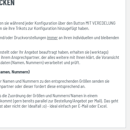
UCKEN
n sie während jeder Konfiguration über den Button MIT VEREDELUNG
ie ihre Trikots zur Konfiguration hinzugefügt haben.
und/oder Druckvorstellungen
immer
an ihren individuellen und bleibenden
stellt oder Ihr Angebot beauftragt haben, erhalten sie (werktags)
hrem Ansprechpartner, der alles weitere mit Ihnen klärt, die Voransicht
ckdaten (Namen, Nummern) verarbeitet und prüft.
amen, Nummern)
der Namen und Nummern zu den entsprechenden Größen senden sie
hpartner oder dieser fordert diese entsprechend an.
ass die Zuordnung der Größen und Nummern/Namen in einem
kommt (gern bereits parallel zur Bestellung/Angebot per Mail). Das geht
 aber nicht der Idealfall ;o) - ideal einfach per E-Mail oder Excel.