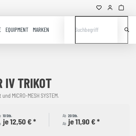
E
EQUIPMENT
MARKEN
Suchbegriff
 IV TRIKOT
tt und MICRO-MESH SYSTEM.
b
10 Stk.
Ab
20 Stk.
je 12,50 € *
je 11,90 € *
b
Ab