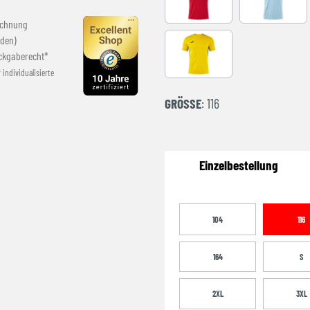
RED-BLACK
SKY BLUE
echnung
den)
ckgaberecht*
YELLOW-ROYAL
r individualisierte
GRÖSSE
: 116
Einzelbestellung
104
116
164
S
2XL
3XL