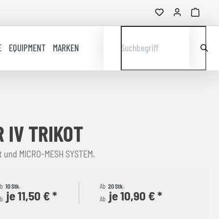
E
EQUIPMENT
MARKEN
Suchbegriff
 IV TRIKOT
tt und MICRO-MESH SYSTEM.
Ab
10 Stk.
Ab
20 Stk.
je 11,50 € *
je 10,90 € *
b
Ab