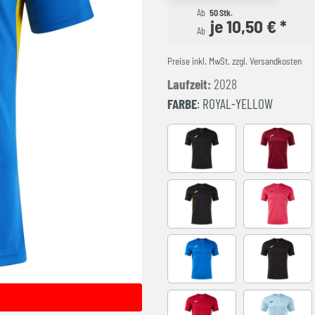
Ab
50 Stk.
je 10,50 € *
Ab
Preise inkl. MwSt. zzgl. Versandkosten
Laufzeit:
2028
FARBE
: ROYAL-YELLOW
BLACK-ANTHRACITE
BURGUND
BLACK-YELLOW
FUCHSIA-
ROYAL-BLACK
BLACK-RE