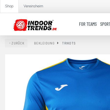
springen
Zur Hauptnavigation springen
Shop
Vereinsheim
FOR TEAMS
SPOR
ZURÜCK
BEKLEIDUNG
TRIKOTS
Bildergalerie überspringen