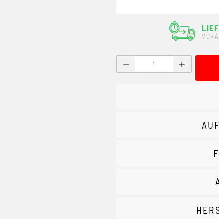
LIE
VORA
Produkt Anzahl: Gib den g
AUF
F
HER