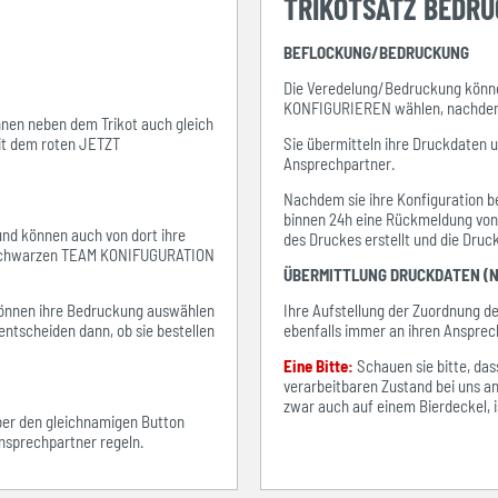
TRIKOTSATZ BEDR
BEFLOCKUNG/BEDRUCKUNG
Die Veredelung/Bedruckung könne
KONFIGURIEREN wählen, nachdem s
ihnen neben dem Trikot auch gleich
mit dem roten JETZT
Sie übermitteln ihre Druckdaten 
Ansprechpartner.
Nachdem sie ihre Konfiguration be
binnen 24h eine Rückmeldung von i
 und können auch von dort ihre
des Druckes erstellt und die Dru
em schwarzen TEAM KONIFUGURATION
ÜBERMITTLUNG DRUCKDATEN (N
e können ihre Bedruckung auswählen
Ihre Aufstellung der Zuordnung 
entscheiden dann, ob sie bestellen
ebenfalls immer an ihren Ansprec
Eine Bitte:
Schauen sie bitte, d
verarbeitbaren Zustand bei uns an
zwar auch auf einem Bierdeckel, ist
über den gleichnamigen Button
sprechpartner regeln.