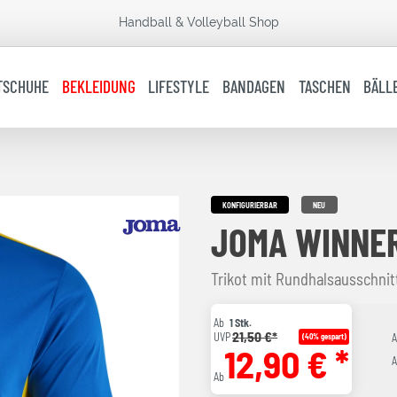
Handball & Volleyball Shop
TSCHUHE
BEKLEIDUNG
LIFESTYLE
BANDAGEN
TASCHEN
BÄLL
KONFIGURIERBAR
NEU
JOMA WINNER
Trikot mit Rundhalsausschni
Ab
1 Stk.
21,50 €*
UVP
(40% gespart)
12,90 € *
A
Ab