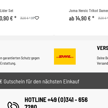
Lider Set
Joma Heroic Trikot Dame
0,90 € *
ab 14,90 € *
35,00 € *
25,00 € *
UVP
VER
en garantierten Schutz gegen
Deine B
-Erstattung.
Versand
 5€ Gutschein für den nächsten Einkauf
HOTLINE +49 (0)341 - 656
7280