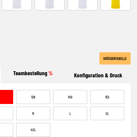
-NAVY
WHITE-RED
WHITE-ROYAL
WHITE-BLACK
YELLOW-BLA
GRÖSSENTABELLE
Teambestellung
%
Konfiguration & Druck
128
140
152
M
L
XL
4XL