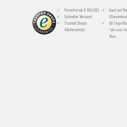
Portofrei ab € 100 (DE)
Kauf auf R
Schneller Versand
(Stammkun
Trusted Shops
60 Tage Rü
Käuferschutz
*gilt nicht fü
Ware