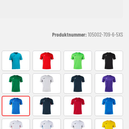
Produktnummer:
105002-709-6-5XS
Y
FLUOR TURQUOISE
RED-NAVY
VERDE FLUOR-NEGRO
black-white
BLACK
GREEN
GREY-NAVY
NAVY-GREY
VIOLETA-BLA
D
ROYAL-YELLOW
NAVY-RED
RED-WHITE
ROYAL-WHITE