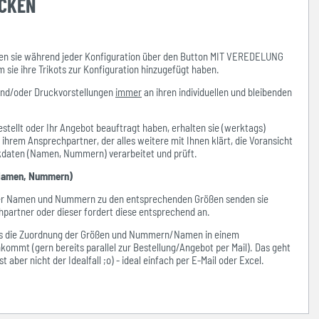
UCKEN
n sie während jeder Konfiguration über den Button MIT VEREDELUNG
ie ihre Trikots zur Konfiguration hinzugefügt haben.
und/oder Druckvorstellungen
immer
an ihren individuellen und bleibenden
stellt oder Ihr Angebot beauftragt haben, erhalten sie (werktags)
hrem Ansprechpartner, der alles weitere mit Ihnen klärt, die Voransicht
ckdaten (Namen, Nummern) verarbeitet und prüft.
amen, Nummern)
der Namen und Nummern zu den entsprechenden Größen senden sie
hpartner oder dieser fordert diese entsprechend an.
ass die Zuordnung der Größen und Nummern/Namen in einem
kommt (gern bereits parallel zur Bestellung/Angebot per Mail). Das geht
 aber nicht der Idealfall ;o) - ideal einfach per E-Mail oder Excel.