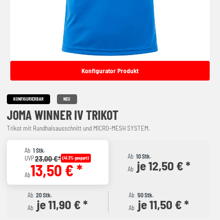
Konfigurator Produkt
KONFIGURIERBAR
NEU
JOMA WINNER IV TRIKOT
Trikot mit Rundhalsausschnitt und MICRO-MESH SYSTEM.
Ab
1 Stk.
Ab
10 Stk.
23,00 €*
UVP
(41.3% gespart)
je 12,50 € *
13,50 € *
Ab
Ab
Ab
20 Stk.
Ab
50 Stk.
je 11,90 € *
je 11,50 € *
Ab
Ab