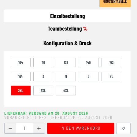
GRÖSSENTABELLE
Einzelbestellung
Teambestellung
%
Konfiguration & Druck
104
116
128
140
152
164
S
M
L
XL
2XL
3XL
4XL
LIEFERBAR: VERSAND AM 20. AUGUST 2026
VORAUSSICHTLICHES LIEFERDATUM 23. AUGUST 2026
Produkt Anzahl: Gib den gewünschten Wert ein oder benutze
IN DEN WARENKORB