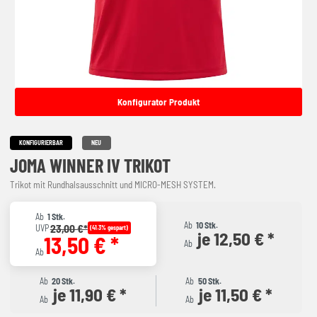
Konfigurator Produkt
KONFIGURIERBAR
NEU
JOMA WINNER IV TRIKOT
Trikot mit Rundhalsausschnitt und MICRO-MESH SYSTEM.
Ab
1 Stk.
Ab
10 Stk.
23,00 €*
UVP
(41.3% gespart)
je 12,50 € *
13,50 € *
Ab
Ab
Ab
20 Stk.
Ab
50 Stk.
je 11,90 € *
je 11,50 € *
Ab
Ab