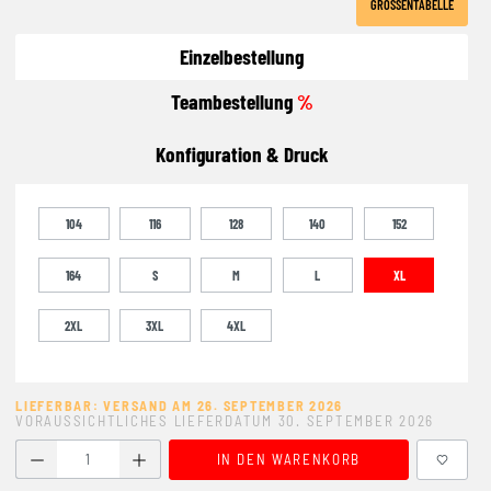
GRÖSSENTABELLE
Einzelbestellung
Teambestellung
%
Konfiguration & Druck
104
116
128
140
152
164
S
M
L
XL
2XL
3XL
4XL
LIEFERBAR: VERSAND AM 26. SEPTEMBER 2026
VORAUSSICHTLICHES LIEFERDATUM 30. SEPTEMBER 2026
Produkt Anzahl: Gib den gewünschten Wert ein oder benutze
IN DEN WARENKORB