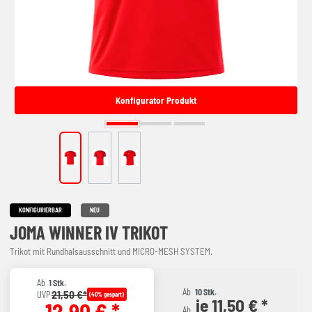
Konfigurator Produkt
KONFIGURIERBAR
NEU
JOMA WINNER IV TRIKOT
Trikot mit Rundhalsausschnitt und MICRO-MESH SYSTEM.
Ab
1 Stk.
Ab
10 Stk.
21,50 €*
UVP
(40% gespart)
je 11,50 € *
12,90 € *
Ab