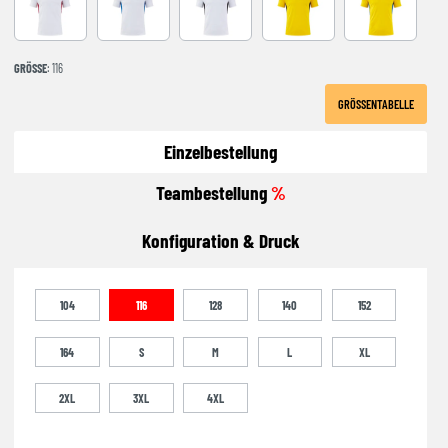
WHITE-RED
WHITE-ROYAL
WHITE-BLACK
YELLOW-BLACK
YELLOW-ROY
GRÖSSE
: 116
GRÖSSENTABELLE
Einzelbestellung
Teambestellung
%
Konfiguration & Druck
104
116
128
140
152
164
S
M
L
XL
2XL
3XL
4XL