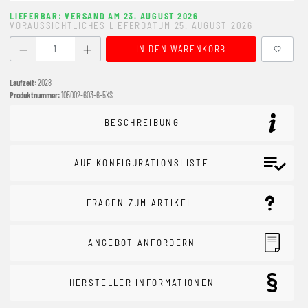
LIEFERBAR: VERSAND AM 23. AUGUST 2026
VORAUSSICHTLICHES LIEFERDATUM 25. AUGUST 2026
Produkt Anzahl: Gib den gewünschten Wert ein oder benutze
IN DEN WARENKORB
Laufzeit:
2028
Produktnummer:
105002-603-6-5XS
BESCHREIBUNG
AUF KONFIGURATIONSLISTE
FRAGEN ZUM ARTIKEL
ANGEBOT ANFORDERN
HERSTELLER INFORMATIONEN