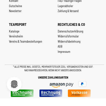
Kontakt
FAQ / Häufige Fragen
Gutscheine
Lagerabholer
Newsletter
Zahlung & Versand
TEAMSPORT
RECHTLICHES & CO
Kataloge
Datenschutzerklärung
Vereinsheim
Widerrufsformular
Vereins & Teamsbestellungen
Widerrufsbelehrung
AGB
Impressum
* ALLE PREISE INKL. GESETZL. MEHRWERTSTEUER ZZGL.
VERSANDKOSTEN
UND GGF.
NACHNAHMEGEBÜHREN, WENN NICHT ANDERS ANGEGEBEN.
UNSERE ZAHLUNGSARTEN