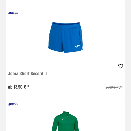
Joma Short Record II
ab 13,90 € *
24,00 € *
UVP