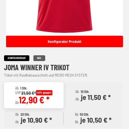
Konfigurator Produkt
KONFIGURIERBAR
NEU
JOMA WINNER IV TRIKOT
Trikot mit Rundhalsausschnitt und MICRO-MESH SYSTEM.
Ab
1 Stk.
Ab
10 Stk.
21,50 €*
UVP
(40% gespart)
je 11,50 € *
12,90 € *
Ab
Ab
Ab
20 Stk.
Ab
50 Stk.
je 10,90 € *
je 10,50 € *
Ab
Ab