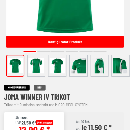
Konfigurator Produkt
KONFIGURIERBAR
NEU
JOMA WINNER IV TRIKOT
Trikot mit Rundhalsausschnitt und MICRO-MESH SYSTEM.
Ab
1 Stk.
Ab
10 Stk.
21,50 €*
UVP
(40% gespart)
je 11,50 € *
12,90 € *
Ab