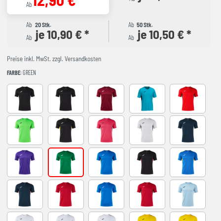
Ab
Ab
20 Stk.
Ab
50 Stk.
je 10,90 € *
je 10,50 € *
Ab
Ab
Preise inkl. MwSt. zzgl. Versandkosten
FARBE
: GREEN
BLACK-ANTHRACITE
BLACK-WHITE
BURGUNDY
FLUOR TURQUOISE
RED-NAVY
VERDE FLUOR-NEGRO
BLACK-YELLOW
FUCHSIA-BLACK
GREY-NAVY
NAVY-GREY
VIOLETA-BLANCO
green
ROYAL-BLACK
BLACK-RED
ROYAL-YELL
NAVY-RED
RED-WHITE
ROYAL-WHITE
RED-BLACK
SKY BLUE-NA