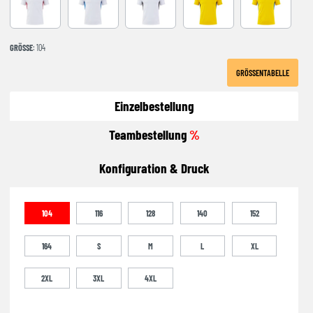
WHITE-RED
WHITE-ROYAL
WHITE-BLACK
YELLOW-BLACK
YELLOW-ROY
GRÖSSE
: 104
GRÖSSENTABELLE
Einzelbestellung
Teambestellung
%
Konfiguration & Druck
104
116
128
140
152
164
S
M
L
XL
2XL
3XL
4XL