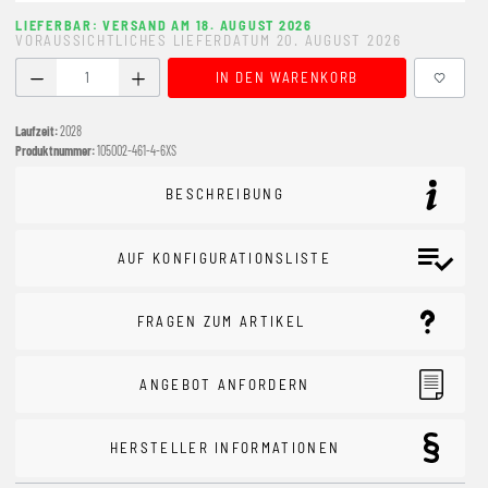
LIEFERBAR: VERSAND AM 18. AUGUST 2026
VORAUSSICHTLICHES LIEFERDATUM 20. AUGUST 2026
Produkt Anzahl: Gib den gewünschten Wert ein oder benutze
IN DEN WARENKORB
Laufzeit:
2028
Produktnummer:
105002-461-4-6XS
BESCHREIBUNG
AUF KONFIGURATIONSLISTE
FRAGEN ZUM ARTIKEL
ANGEBOT ANFORDERN
HERSTELLER INFORMATIONEN