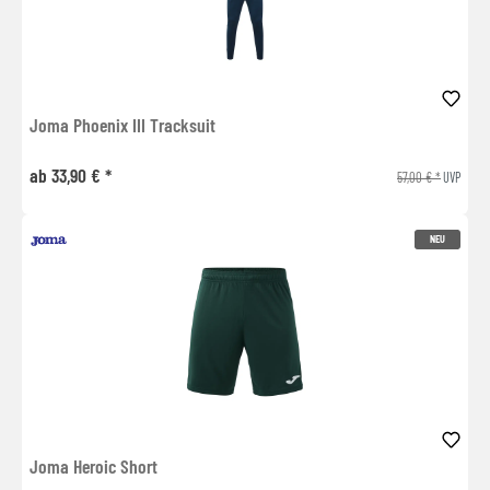
Joma Phoenix III Tracksuit
ab 33,90 € *
57,00 € *
UVP
NEU
Joma Heroic Short