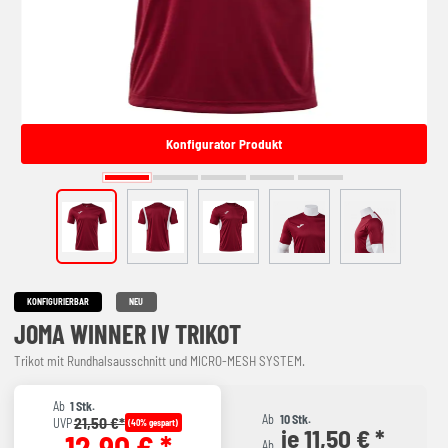
Konfigurator Produkt
KONFIGURIERBAR
NEU
JOMA WINNER IV TRIKOT
Trikot mit Rundhalsausschnitt und MICRO-MESH SYSTEM.
Ab
1 Stk.
Ab
10 Stk.
21,50 €*
UVP
(40% gespart)
je 11,50 € *
12,90 € *
Ab