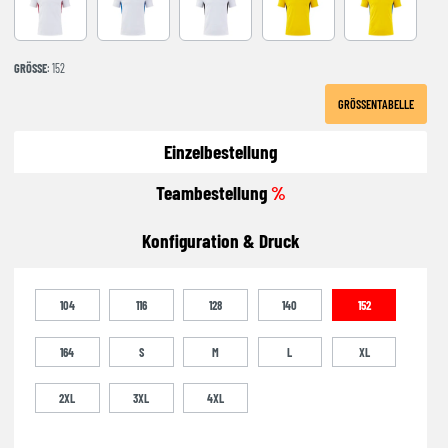
WHITE-RED
WHITE-ROYAL
WHITE-BLACK
YELLOW-BLACK
YELLOW-ROY
GRÖSSE
: 152
GRÖSSENTABELLE
Einzelbestellung
Teambestellung
%
Konfiguration & Druck
104
116
128
140
152
164
S
M
L
XL
2XL
3XL
4XL