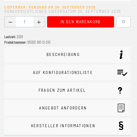
LIEFERBAR: VERSAND AM 26. SEPTEMBER 2026
VORAUSSICHTLICHES LIEFERDATUM 30. SEPTEMBER 2026
Produkt Anzahl: Gib den gewünschten Wert ein oder benutze
IN DEN WARENKORB
Laufzeit:
2028
Produktnummer:
105002-681-12-2XS
BESCHREIBUNG
AUF KONFIGURATIONSLISTE
FRAGEN ZUM ARTIKEL
ANGEBOT ANFORDERN
HERSTELLER INFORMATIONEN