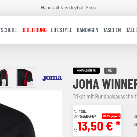
Handball & Volleyball Shop
TSCHUHE
BEKLEIDUNG
LIFESTYLE
BANDAGEN
TASCHEN
BÄLL
KONFIGURIERBAR
NEU
JOMA WINNER
Trikot mit Rundhalsausschni
Ab
1 Stk.
23,00 €*
UVP
(41.3% gespart)
A
13,50 € *
A
Ab