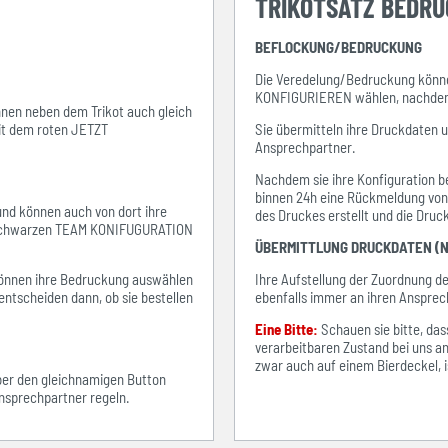
TRIKOTSATZ BEDR
BEFLOCKUNG/BEDRUCKUNG
Die Veredelung/Bedruckung könne
KONFIGURIEREN wählen, nachdem s
ihnen neben dem Trikot auch gleich
mit dem roten JETZT
Sie übermitteln ihre Druckdaten 
Ansprechpartner.
Nachdem sie ihre Konfiguration be
binnen 24h eine Rückmeldung von i
 und können auch von dort ihre
des Druckes erstellt und die Dru
em schwarzen TEAM KONIFUGURATION
ÜBERMITTLUNG DRUCKDATEN (N
e können ihre Bedruckung auswählen
Ihre Aufstellung der Zuordnung 
entscheiden dann, ob sie bestellen
ebenfalls immer an ihren Ansprec
Eine Bitte:
Schauen sie bitte, d
verarbeitbaren Zustand bei uns an
zwar auch auf einem Bierdeckel, ist
über den gleichnamigen Button
sprechpartner regeln.