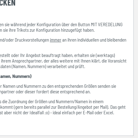
UCKEN
n sie während jeder Konfiguration über den Button MIT VEREDELUNG
ie ihre Trikots zur Konfiguration hinzugefügt haben.
und/oder Druckvorstellungen
immer
an ihren individuellen und bleibenden
stellt oder Ihr Angebot beauftragt haben, erhalten sie (werktags)
hrem Ansprechpartner, der alles weitere mit Ihnen klärt, die Voransicht
ckdaten (Namen, Nummern) verarbeitet und prüft.
amen, Nummern)
der Namen und Nummern zu den entsprechenden Größen senden sie
hpartner oder dieser fordert diese entsprechend an.
ass die Zuordnung der Größen und Nummern/Namen in einem
kommt (gern bereits parallel zur Bestellung/Angebot per Mail). Das geht
 aber nicht der Idealfall ;o) - ideal einfach per E-Mail oder Excel.