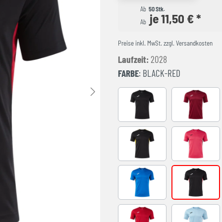
Ab
50 Stk.
je 11,50 € *
Ab
Preise inkl. MwSt. zzgl. Versandkosten
Laufzeit:
2028
FARBE
: BLACK-RED
BLACK-ANTHRACITE
BURGUND
BLACK-YELLOW
FUCHSIA-
ROYAL-BLACK
BLACK-RE