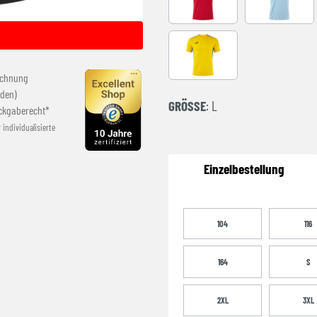
RED-BLACK
SKY BLUE
YELLOW-ROYAL
echnung
den)
GRÖSSE
: L
ckgaberecht*
r individualisierte
Einzelbestellung
104
116
164
S
2XL
3XL