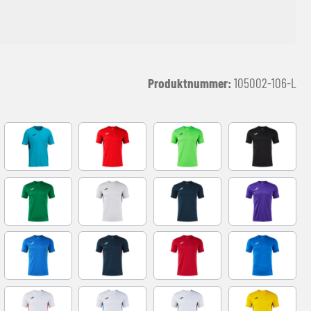
Produktnummer:
105002-106-L
Y
FLUOR TURQUOISE
RED-NAVY
VERDE FLUOR-NEGRO
black-white
BLACK
GREEN
GREY-NAVY
NAVY-GREY
VIOLETA-BLA
D
ROYAL-YELLOW
NAVY-RED
RED-WHITE
ROYAL-WHITE