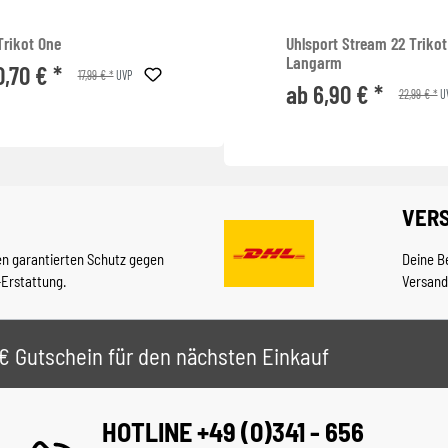
Trikot One
Uhlsport Stream 22 Trikot
Langarm
0,70 € *
17,99 € *
UVP
ab 6,90 € *
22,99 € *
U
VER
en garantierten Schutz gegen
Deine B
-Erstattung.
Versand
 5€ Gutschein für den nächsten Einkauf
HOTLINE +49 (0)341 - 656