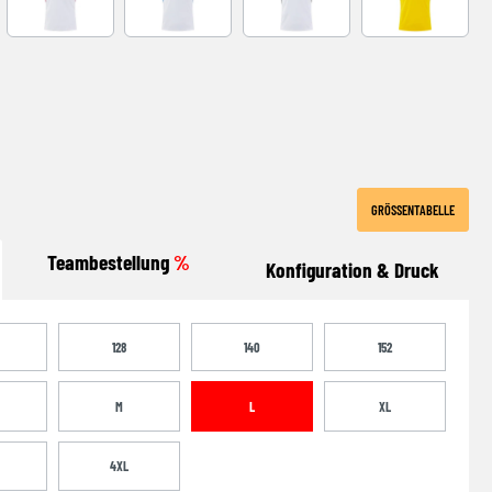
-NAVY
WHITE-RED
WHITE-ROYAL
WHITE-BLACK
YELLOW-BLA
GRÖSSENTABELLE
Teambestellung
%
Konfiguration & Druck
128
140
152
M
L
XL
4XL