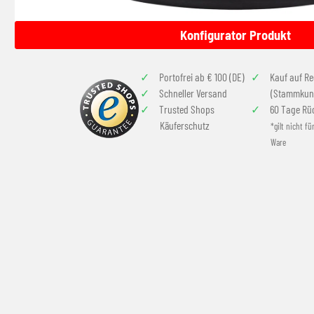
Konfigurator Produkt
Portofrei ab € 100 (DE)
Kauf auf R
Schneller Versand
(Stammkun
Trusted Shops
60 Tage Rü
Käuferschutz
*gilt nicht fü
Ware