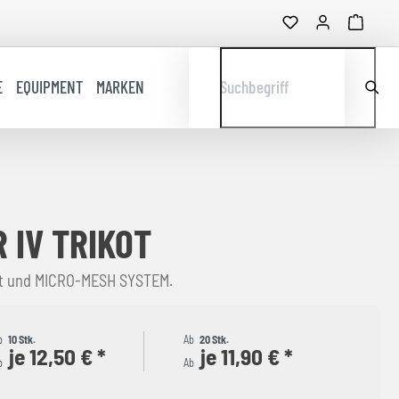
E
EQUIPMENT
MARKEN
Suchbegriff
 IV TRIKOT
tt und MICRO-MESH SYSTEM.
b
10 Stk.
Ab
20 Stk.
je 12,50 € *
je 11,90 € *
b
Ab