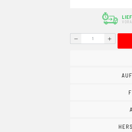
LIE
VORA
Produkt Anzahl: Gib den g
AUF
F
HER