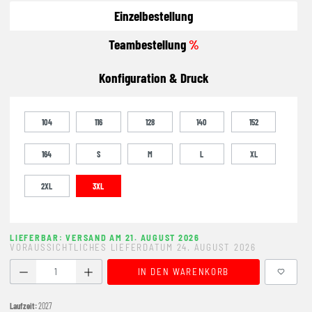
Einzelbestellung
Teambestellung
%
Konfiguration & Druck
104
116
128
140
152
164
S
M
L
XL
2XL
3XL
LIEFERBAR: VERSAND AM 21. AUGUST 2026
VORAUSSICHTLICHES LIEFERDATUM 24. AUGUST 2026
Produkt Anzahl: Gib den gewünschten Wert ein oder benutze
IN DEN WARENKORB
Laufzeit:
2027