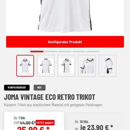
Konfigurator Produkt
KONFIGURIERBAR
NEU
JOMA VINTAGE ECO RETRO TRIKOT
Kurzarm Trikot aus elastischem Material mit geripptem Polokragen.
Ab
1 Stk.
Ab
10 Stk.
44,00 €*
UVP
(41.14% gespart)
je 23,90 € *
25,90 € *
Ab