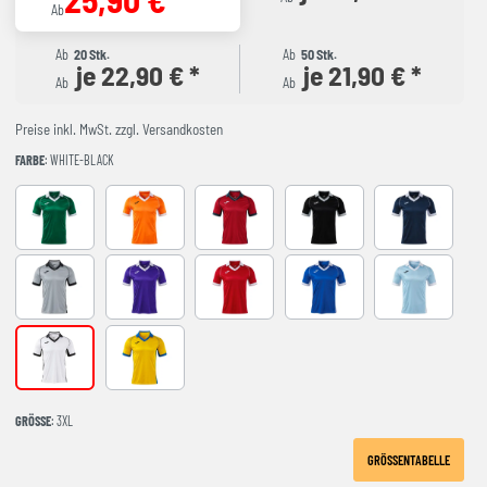
Ab
Ab
20 Stk.
Ab
50 Stk.
je 22,90 € *
je 21,90 € *
Ab
Ab
Preise inkl. MwSt. zzgl. Versandkosten
FARBE
: WHITE-BLACK
GREEN-WHITE
ORANGE-WHITE
RED-NAVY
BLACK-GREY
DARK NAVY 
GREY-BLACK
VIOLETA-BLANCO
RED-WHITE
ROYAL-WHITE
SKY BLUE-NA
WHITE-BLACK
YELLOW-ROYAL
GRÖSSE
: 3XL
GRÖSSENTABELLE