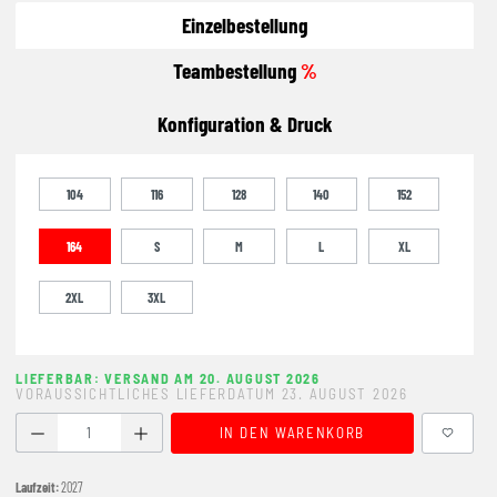
Einzelbestellung
Teambestellung
%
Konfiguration & Druck
104
116
128
140
152
164
S
M
L
XL
2XL
3XL
LIEFERBAR: VERSAND AM 20. AUGUST 2026
VORAUSSICHTLICHES LIEFERDATUM 23. AUGUST 2026
Produkt Anzahl: Gib den gewünschten Wert ein oder benutze
IN DEN WARENKORB
Laufzeit:
2027