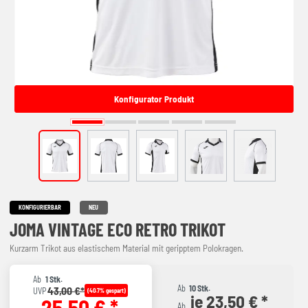
Konfigurator Produkt
KONFIGURIERBAR
NEU
JOMA VINTAGE ECO RETRO TRIKOT
Kurzarm Trikot aus elastischem Material mit geripptem Polokragen.
Ab
1 Stk.
Ab
10 Stk.
43,00 €*
UVP
(40.7% gespart)
je 23,50 € *
25,50 € *
Ab