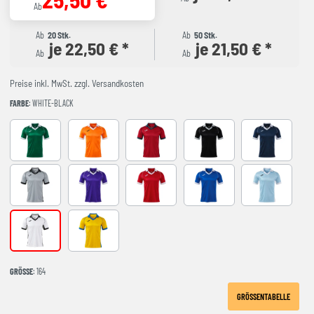
Ab
Ab
20 Stk.
Ab
50 Stk.
je 22,50 € *
je 21,50 € *
Ab
Ab
Preise inkl. MwSt. zzgl. Versandkosten
FARBE
: WHITE-BLACK
GREEN-WHITE
ORANGE-WHITE
RED-NAVY
BLACK-GREY
DARK NAVY 
GREY-BLACK
VIOLETA-BLANCO
RED-WHITE
ROYAL-WHITE
SKY BLUE-NA
WHITE-BLACK
YELLOW-ROYAL
GRÖSSE
: 164
GRÖSSENTABELLE