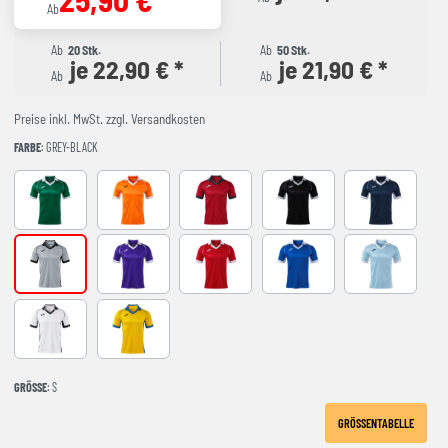
Ab
Ab
20 Stk.
Ab
50 Stk.
je 22,90 € *
je 21,90 € *
Ab
Ab
Preise inkl. MwSt. zzgl. Versandkosten
FARBE
: GREY-BLACK
GREEN-WHITE
ORANGE-WHITE
RED-NAVY
BLACK-GREY
DARK NAVY 
GREY-BLACK
VIOLETA-BLANCO
RED-WHITE
ROYAL-WHITE
SKY BLUE-NA
WHITE-BLACK
YELLOW-ROYAL
GRÖSSE
: S
GRÖSSENTABELLE