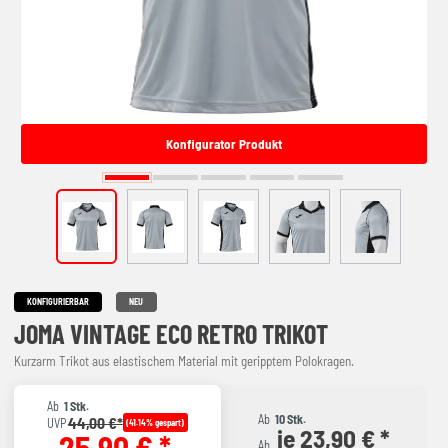
Konfigurator Produkt
KONFIGURIERBAR
NEU
JOMA VINTAGE ECO RETRO TRIKOT
Kurzarm Trikot aus elastischem Material mit geripptem Polokragen.
Ab
1 Stk.
Ab
10 Stk.
44,00 €*
UVP
(41.14% gespart)
je 23,90 € *
25,90 € *
Ab