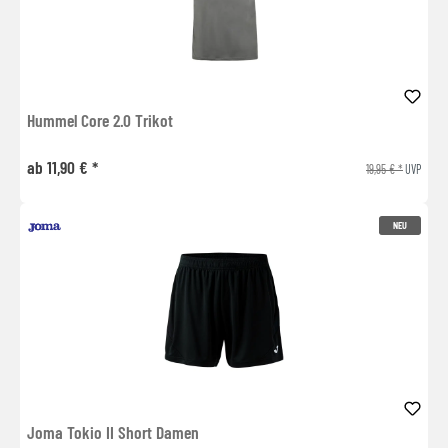
Hummel Core 2.0 Trikot
ab 11,90 € *
19,95 € *
UVP
NEU
Joma Tokio II Short Damen