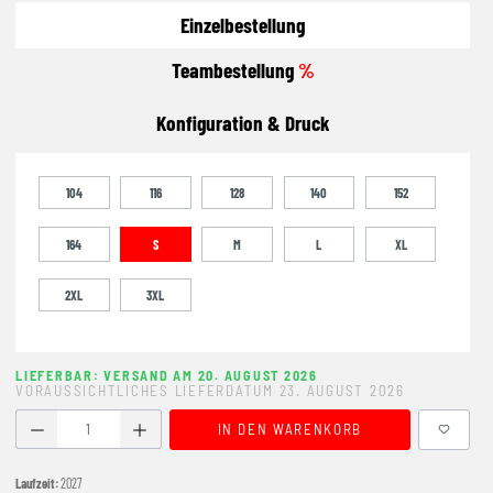
Einzelbestellung
Teambestellung
%
Konfiguration & Druck
104
116
128
140
152
164
S
M
L
XL
2XL
3XL
LIEFERBAR: VERSAND AM 20. AUGUST 2026
VORAUSSICHTLICHES LIEFERDATUM 23. AUGUST 2026
Produkt Anzahl: Gib den gewünschten Wert ein oder benutze
IN DEN WARENKORB
Laufzeit:
2027