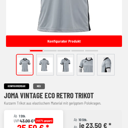
Konfigurator Produkt
KONFIGURIERBAR
NEU
JOMA VINTAGE ECO RETRO TRIKOT
Kurzarm Trikot aus elastischem Material mit geripptem Polokragen.
Ab
1 Stk.
Ab
10 Stk.
43,00 €*
UVP
(40.7% gespart)
je 23,50 € *
25,50 € *
Ab