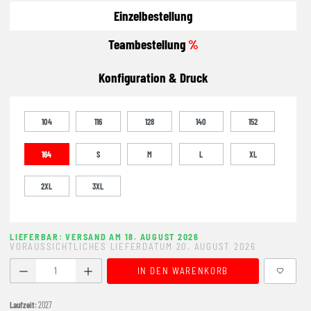
Einzelbestellung
Teambestellung
%
Konfiguration & Druck
104
116
128
140
152
164
S
M
L
XL
2XL
3XL
LIEFERBAR: VERSAND AM 18. AUGUST 2026
VORAUSSICHTLICHES LIEFERDATUM 20. AUGUST 2026
Produkt Anzahl: Gib den gewünschten Wert ein oder benutze
IN DEN WARENKORB
Laufzeit:
2027