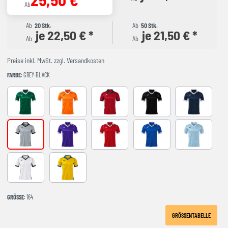
Ab
Ab
20 Stk.
Ab
50 Stk.
je 22,50 € *
je 21,50 € *
Ab
Ab
Preise inkl. MwSt. zzgl. Versandkosten
FARBE
: GREY-BLACK
GREEN-WHITE
ORANGE-WHITE
RED-NAVY
BLACK-GREY
DARK NAVY 
GREY-BLACK
VIOLETA-BLANCO
RED-WHITE
ROYAL-WHITE
SKY BLUE-NA
WHITE-BLACK
YELLOW-ROYAL
GRÖSSE
: 164
GRÖSSENTABELLE