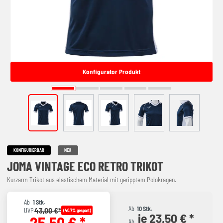
Konfigurator Produkt
KONFIGURIERBAR
NEU
JOMA VINTAGE ECO RETRO TRIKOT
Kurzarm Trikot aus elastischem Material mit geripptem Polokragen.
Ab
1 Stk.
Ab
10 Stk.
43,00 €*
UVP
(40.7% gespart)
je 23,50 € *
25,50 € *
Ab