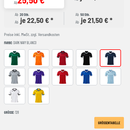
Ab
Ab
20 Stk.
Ab
50 Stk.
je 22,50 € *
je 21,50 € *
Ab
Ab
Preise inkl. MwSt. zzgl. Versandkosten
FARBE
: DARK NAVY BLANCO
GREEN-WHITE
ORANGE-WHITE
RED-NAVY
BLACK-GREY
DARK NAVY 
GREY-BLACK
VIOLETA-BLANCO
RED-WHITE
ROYAL-WHITE
SKY BLUE-NA
WHITE-BLACK
YELLOW-ROYAL
GRÖSSE
: 128
GRÖSSENTABELLE