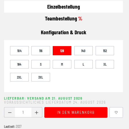
Einzelbestellung
Teambestellung
%
Konfiguration & Druck
104
116
128
140
152
164
S
M
L
XL
2XL
3XL
LIEFERBAR: VERSAND AM 21. AUGUST 2026
VORAUSSICHTLICHES LIEFERDATUM 24. AUGUST 2026
Produkt Anzahl: Gib den gewünschten Wert ein oder benutze
IN DEN WARENKORB
Laufzeit:
2027