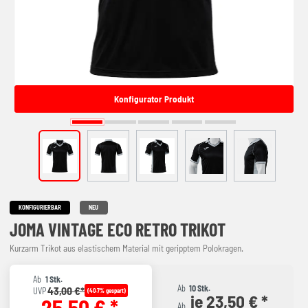
Konfigurator Produkt
KONFIGURIERBAR
NEU
JOMA VINTAGE ECO RETRO TRIKOT
Kurzarm Trikot aus elastischem Material mit geripptem Polokragen.
Ab
1 Stk.
Ab
10 Stk.
43,00 €*
UVP
(40.7% gespart)
je 23,50 € *
25,50 € *
Ab