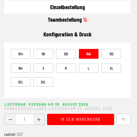
Einzelbestellung
Teambestellung
%
Konfiguration & Druck
104
116
128
140
152
164
S
M
L
XL
2XL
3XL
LIEFERBAR: VERSAND AM 20. AUGUST 2026
VORAUSSICHTLICHES LIEFERDATUM 23. AUGUST 2026
Produkt Anzahl: Gib den gewünschten Wert ein oder benutze
IN DEN WARENKORB
Laufzeit:
2027