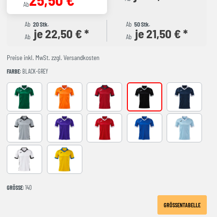
Ab
Ab
20 Stk.
Ab
50 Stk.
je 22,50 € *
je 21,50 € *
Ab
Ab
Preise inkl. MwSt. zzgl. Versandkosten
FARBE
: BLACK-GREY
GREEN-WHITE
ORANGE-WHITE
RED-NAVY
BLACK-GREY
DARK NAVY 
GREY-BLACK
VIOLETA-BLANCO
RED-WHITE
ROYAL-WHITE
SKY BLUE-NA
WHITE-BLACK
YELLOW-ROYAL
GRÖSSE
: 140
GRÖSSENTABELLE