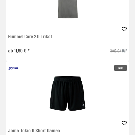
Hummel Core 2.0 Trikot
ab 11,90 € *
19,95 € *
UVP
NEU
Joma Tokio II Short Damen