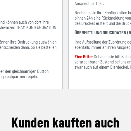
Ansprechpartner.
Nachdem sie ihre Konfiguration be
binnen 24h eine Rückmeldung von i
 und können auch von dort ihre
des Druckes erstellt und die Dru
em schwarzen TEAM KONIFUGURATION
ÜBERMITTLUNG DRUCKDATEN (N
e können ihre Bedruckung auswählen
Ihre Aufstellung der Zuordnung 
entscheiden dann, ob sie bestellen
ebenfalls immer an ihren Ansprec
Eine Bitte:
Schauen sie bitte, d
verarbeitbaren Zustand bei uns an
zwar auch auf einem Bierdeckel, ist
über den gleichnamigen Button
sprechpartner regeln.
Kunden kauften auch