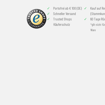
Portofrei ab € 100 (DE)
Kauf auf R
Schneller Versand
(Stammkun
Trusted Shops
60 Tage Rü
Käuferschutz
*gilt nicht fü
Ware