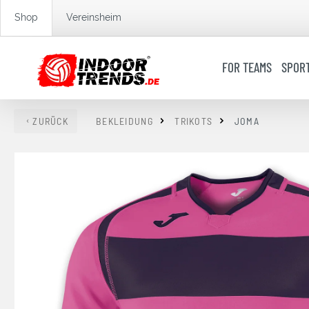
springen
Zur Hauptnavigation springen
Shop
Vereinsheim
FOR TEAMS
SPOR
ZURÜCK
BEKLEIDUNG
TRIKOTS
JOMA
Bildergalerie überspringen