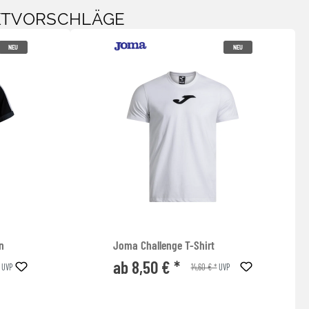
KTVORSCHLÄGE
NEU
NEU
n
Joma Challenge T-Shirt
ab 8,50 € *
14,60 € *
UVP
UVP