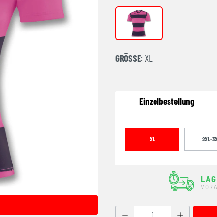
LILA
GRÖSSE
: XL
Einzelbestellung
XL
2XL-3
LAG
VORA
Produkt Anzahl: Gib den g