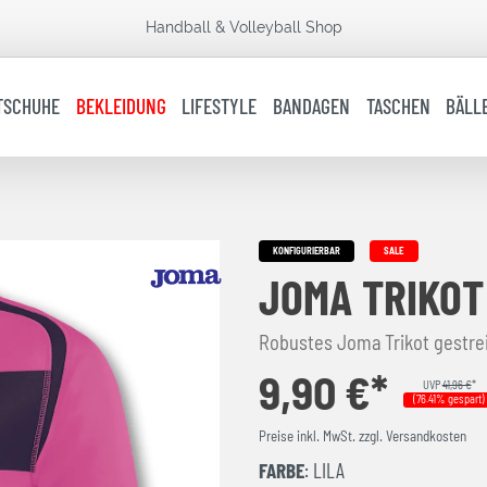
Handball & Volleyball Shop
TSCHUHE
BEKLEIDUNG
LIFESTYLE
BANDAGEN
TASCHEN
BÄLL
KONFIGURIERBAR
SALE
JOMA TRIKOT
Robustes Joma Trikot gestrei
9,90 €*
UVP
41,96 €
*
(76.41% gespart)
Preise inkl. MwSt. zzgl. Versandkosten
FARBE
: LILA