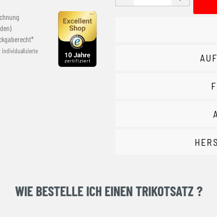
echnung
den)
ckgaberecht*
r individualisierte
AUF
F
HER
WIE BESTELLE ICH EINEN TRIKOTSATZ ?