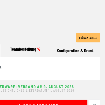
GRÖSSENTABELLE
Teambestellung
%
Konfiguration & Druck
XL
ERWARE: VERSAND AM 9. AUGUST 2026
USSICHTLICHES LIEFERDATUM 11. AUGUST 2026
ewünschten Wert ein oder benutze die Schaltflächen um 