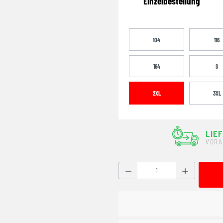
Einzelbestellung
104
116
164
S
2XL
3XL
LIE
VORA
Produkt Anzahl: Gib den g