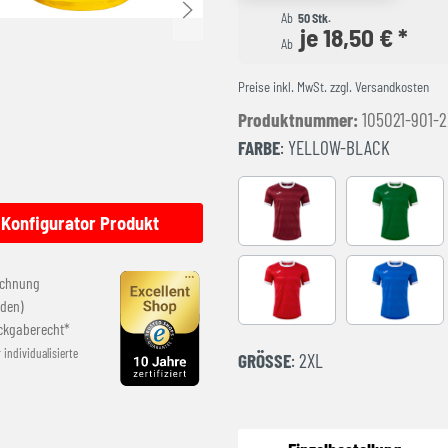
Ab
50 Stk.
je 18,50 € *
Ab
Preise inkl. MwSt. zzgl. Versandkosten
Produktnummer:
105021-901-
FARBE
: YELLOW-BLACK
BURGUNDY
GREEN-WH
Konfigurator Produkt
echnung
RED-WHITE
ROYAL-WH
den)
ckgaberecht*
r individualisierte
GRÖSSE
: 2XL