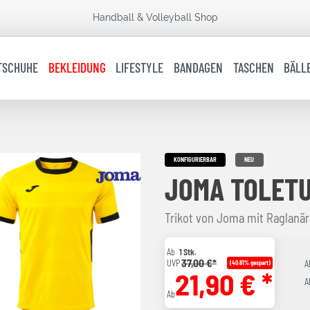
Handball & Volleyball Shop
TSCHUHE
BEKLEIDUNG
LIFESTYLE
BANDAGEN
TASCHEN
BÄLL
KONFIGURIERBAR
NEU
JOMA TOLETU
Trikot von Joma mit Raglanä
Ab
1 Stk.
37,00 €*
UVP
(40.81% gespart)
A
21,90 € *
A
Ab