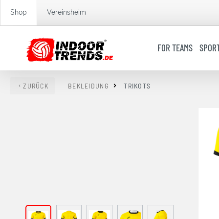
springen
Zur Hauptnavigation springen
Shop
Vereinsheim
FOR TEAMS
SPOR
ZURÜCK
BEKLEIDUNG
TRIKOTS
Bildergalerie überspringen