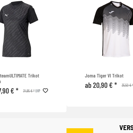
teamULTIMATE Trikot
Joma Tiger VI Trikot
n
ab 20,90 € *
35,50 € 
7,90 € *
34,95 € *
UVP
VER