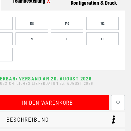
Teambestellung
%
Konfiguration & Druck
128
140
152
M
L
XL
FERBAR: VERSAND AM 20. AUGUST 2026
USSICHTLICHES LIEFERDATUM 23. AUGUST 2026
ewünschten Wert ein oder benutze die Schaltflächen um 
IN DEN WARENKORB
BESCHREIBUNG