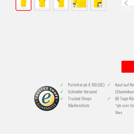
Portofrei ab € 100 (DE)
Kauf auf R
Schneller Versand
(Stammkun
Trusted Shops
60 Tage Rü
Käuferschutz
*gilt nicht fü
Ware