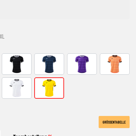
2XL
ITE
black-white
DARK NAVY BLANCO
VIOLETA-BLANCO
ORANGE-BLA
ITE
WHITE-BLACK
YELLOW-BLACK
GRÖSSENTABELLE