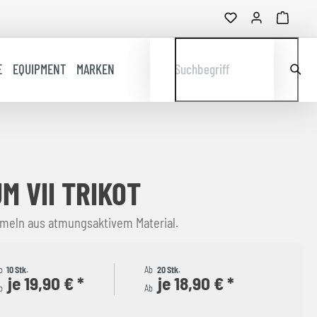
E
EQUIPMENT
MARKEN
Suchbegriff
M VII TRIKOT
rmeln aus atmungsaktivem Material.
b
10 Stk.
Ab
20 Stk.
je 19,90 € *
je 18,90 € *
b
Ab