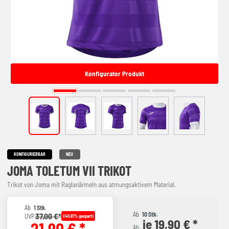
Konfigurator Produkt
KONFIGURIERBAR
NEU
JOMA TOLETUM VII TRIKOT
Trikot von Joma mit Raglanärmeln aus atmungsaktivem Material.
Ab
1 Stk.
Ab
10 Stk.
37,00 €*
UVP
(40.81% gespart)
je 19,90 € *
21,90 € *
Ab