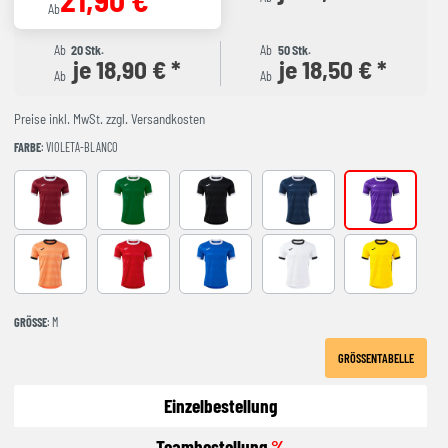
Ab
Ab
20 Stk.
Ab
50 Stk.
je 18,90 € *
je 18,50 € *
Ab
Ab
Preise inkl. MwSt. zzgl. Versandkosten
FARBE
: VIOLETA-BLANCO
BURGUNDY
GREEN-WHITE
black-white
DARK NAVY BLANCO
VIOLETA-BLA
ORANGE-BLACK
RED-WHITE
ROYAL-WHITE
WHITE-BLACK
YELLOW-BLA
GRÖSSE
: M
GRÖSSENTABELLE
Einzelbestellung
Teambestellung
%