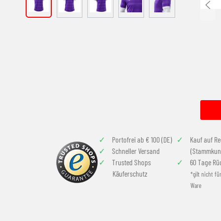
Portofrei ab € 100 (DE)
Kauf auf R
Schneller Versand
(Stammkun
Trusted Shops
60 Tage Rü
Käuferschutz
*gilt nicht fü
Ware