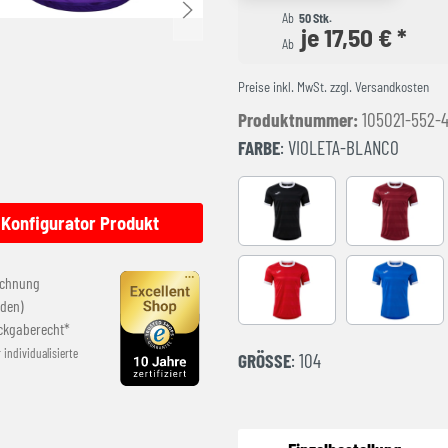
Ab
50 Stk.
je 17,50 € *
Ab
Preise inkl. MwSt. zzgl. Versandkosten
Produktnummer:
105021-552-
FARBE
: VIOLETA-BLANCO
BLACK-WHITE
BURGUND
Konfigurator Produkt
echnung
RED-WHITE
ROYAL-WH
den)
ckgaberecht*
r individualisierte
GRÖSSE
: 104