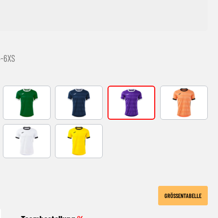
4-6XS
Y
GREEN-WHITE
DARK NAVY BLANCO
VIOLETA-BLANCO
ORANGE-BLA
ITE
WHITE-BLACK
YELLOW-BLACK
GRÖSSENTABELLE