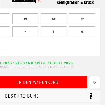
Teambestellung
%
Konfiguration & Druck
128
140
152
M
L
XL
FERBAR: VERSAND AM 19. AUGUST 2026
USSICHTLICHES LIEFERDATUM 21. AUGUST 2026
ewünschten Wert ein oder benutze die Schaltflächen um 
IN DEN WARENKORB
BESCHREIBUNG