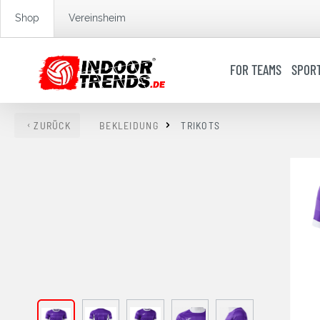
springen
Zur Hauptnavigation springen
Shop
Vereinsheim
FOR TEAMS
SPOR
ZURÜCK
BEKLEIDUNG
TRIKOTS
Bildergalerie überspringen