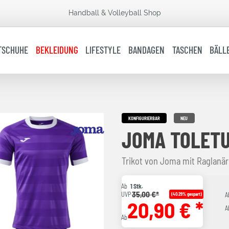
Handball & Volleyball Shop
TSCHUHE
BEKLEIDUNG
LIFESTYLE
BANDAGEN
TASCHEN
BÄLL
KONFIGURIERBAR
NEU
JOMA TOLETU
Trikot von Joma mit Raglanä
Ab
1 Stk.
35,00 €*
UVP
(40.29% gespart)
A
20,90 € *
A
Ab