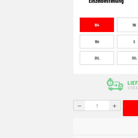
Einzelbestellung
104
116
164
S
2XL
3XL
LIE
VORA
Produkt Anzahl: Gib den g