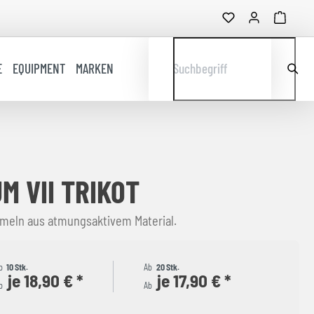
E
EQUIPMENT
MARKEN
Suchbegriff
M VII TRIKOT
rmeln aus atmungsaktivem Material.
b
10 Stk.
Ab
20 Stk.
je 18,90 € *
je 17,90 € *
b
Ab