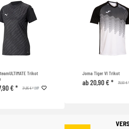
teamULTIMATE Trikot
Joma Tiger VI Trikot
n
ab 20,90 € *
35,50 € 
7,90 € *
34,95 € *
UVP
VER